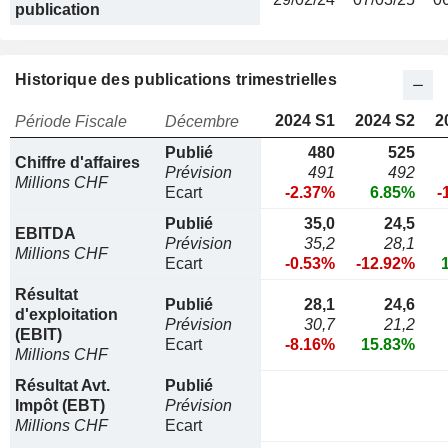
publication
Historique des publications trimestrielles
2024 S1
2024 S2
2
Période Fiscale
Décembre
Publié
480
525
Chiffre d'affaires
Prévision
491
492
Millions CHF
Ecart
-2.37%
6.85%
-
Publié
35,0
24,5
EBITDA
Prévision
35,2
28,1
Millions CHF
Ecart
-0.53%
-12.92%
Résultat
Publié
28,1
24,6
d'exploitation
Prévision
30,7
21,2
(EBIT)
Ecart
-8.16%
15.83%
Millions CHF
Résultat Avt.
Publié
Impôt (EBT)
Prévision
Millions CHF
Ecart