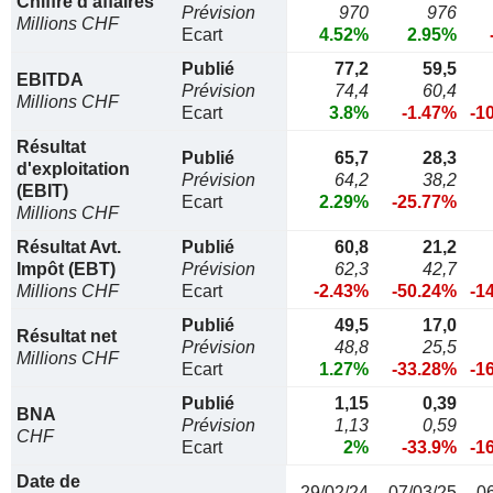
Chiffre d'affaires
Prévision
970
976
Millions CHF
Ecart
4.52%
2.95%
Publié
77,2
59,5
EBITDA
Prévision
74,4
60,4
Millions CHF
Ecart
3.8%
-1.47%
-1
Résultat
Publié
65,7
28,3
d'exploitation
Prévision
64,2
38,2
(EBIT)
Ecart
2.29%
-25.77%
Millions CHF
Résultat Avt.
Publié
60,8
21,2
Impôt (EBT)
Prévision
62,3
42,7
Millions CHF
Ecart
-2.43%
-50.24%
-1
Publié
49,5
17,0
Résultat net
Prévision
48,8
25,5
Millions CHF
Ecart
1.27%
-33.28%
-1
Publié
1,15
0,39
BNA
Prévision
1,13
0,59
CHF
Ecart
2%
-33.9%
-1
Date de
29/02/24
07/03/25
0