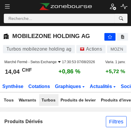
MOBILEZONE HOLDING AG
14,04
CHF
+0,86 %
MOBILEZONE HOLDING AG
Turbos mobilezone holding ag
Actions
MOZN
Marché Fermé -
Swiss Exchange
17:30:53 07/08/2026
Varia. 1 janv.
CHF
+0,86 %
14,04
+5,72 %
Synthèse
Cotations
Graphiques
Actualités
Soci
Tous
Warrants
Turbos
Produits de levier
Produits d'inv
Filtres
Produits Dérivés