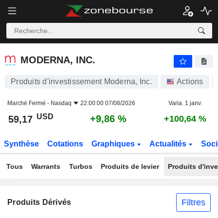
MODERNA, INC.
59,17
$
+9,86 %
MODERNA, INC.
Produits d'investissement Moderna, Inc.
Actions
Marché Fermé -
Nasdaq
22:00:00 07/08/2026
Varia. 1 janv.
USD
+9,86 %
59,17
+100,64 %
Synthèse
Cotations
Graphiques
Actualités
Soci
Tous
Warrants
Turbos
Produits de levier
Produits d'inv
Filtres
Produits Dérivés