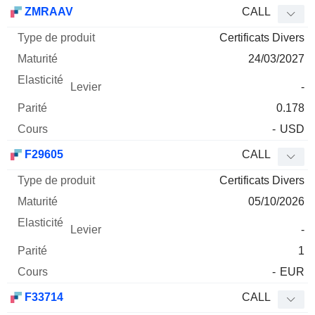
Type
ZMRAAV
CALL
de
Certificats Divers
Mnemo
Type
produit
Maturité
Elasticité
Levier
Parité
Co
24/03/2027
-
0.178
-
USD
F29605
CALL
Certificats Divers
05/10/2026
-
1
-
EUR
F33714
CALL