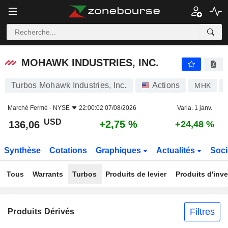
MOHAWK INDUSTRIES, INC.
136,06
$
+2,75 %
MOHAWK INDUSTRIES, INC.
Turbos Mohawk Industries, Inc.
Actions
MHK
Marché Fermé -
NYSE
22:00:02 07/08/2026
Varia. 1 janv.
USD
+2,75 %
136,06
+24,48 %
Synthèse
Cotations
Graphiques
Actualités
Soci
Tous
Warrants
Turbos
Produits de levier
Produits d'inv
Filtres
Produits Dérivés