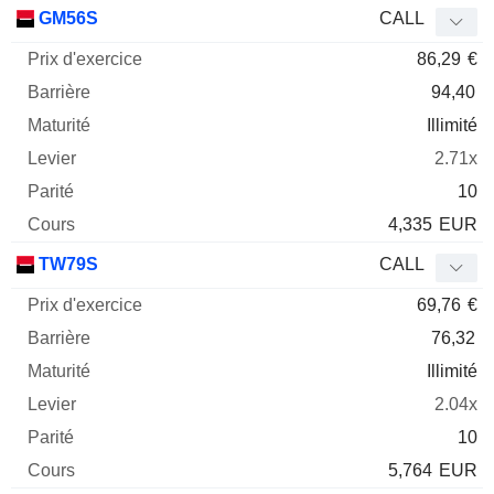
Prix
GM56S
CALL
d'exercice
Barrière
Maturité
Elasticité
86,29
€
Mnemo
Type
Parit
94,40
Illimité
2.71x
10
4,335
EUR
TW79S
CALL
69,76
€
76,32
Illimité
2.04x
10
5,764
EUR