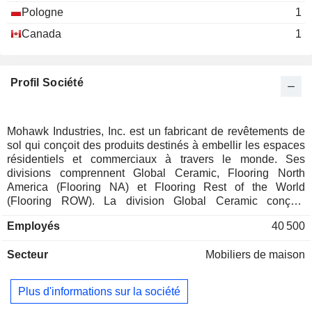
Pologne
1
Canada
1
Profil Société
Mohawk Industries, Inc. est un fabricant de revêtements de
sol qui conçoit des produits destinés à embellir les espaces
résidentiels et commerciaux à travers le monde. Ses
divisions comprennent Global Ceramic, Flooring North
America (Flooring NA) et Flooring Rest of the World
(Flooring ROW). La division Global Ceramic conçoit,
fabrique, s'approvisionne, distribue et commercialise une
Employés
40 500
gamme de carreaux en céramique, en grès cérame et en
pierre naturelle destinés aux revêtements de sol et muraux
Secteur
Mobiliers de maison
dans les secteurs résidentiel et commercial. Le segment
Flooring NA conçoit, fabrique, s'approvisionne, distribue et
commercialise une gamme de revêtements de sol,
Plus d'informations sur la société
notamment de la moquette en rouleau, des dalles de