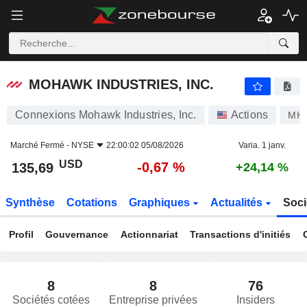
MOHAWK INDUSTRIES, INC.
135,69
$
-0,67 %
MOHAWK INDUSTRIES, INC.
Connexions Mohawk Industries, Inc.
Actions
MH
Marché Fermé -
NYSE
22:00:02 05/08/2026
Varia. 1 janv.
USD
-0,67 %
135,69
+24,14 %
Synthèse
Cotations
Graphiques
Actualités
Soci
Profil
Gouvernance
Actionnariat
Transactions d'initiés
8
8
76
Sociétés cotées
Entreprise privées
Insiders