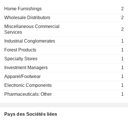
Home Furnishings
2
Wholesale Distributors
2
Miscellaneous Commercial
2
Services
Industrial Conglomerates
1
Forest Products
1
Specialty Stores
1
Investment Managers
1
Apparel/Footwear
1
Electronic Components
1
Pharmaceuticals: Other
1
Pays des Sociétés liées