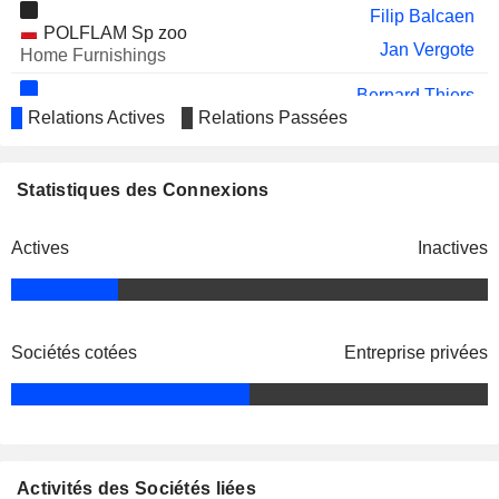
Filip Balcaen
POLFLAM Sp zoo
Jan Vergote
Home Furnishings
Bernard Thiers
IVC BV
Relations Actives
Relations Passées
Rodney Patton
Home Furnishings
Bernard Thiers
Statistiques des Connexions
Unilin Panels SAS
Rodney Patton
Wholesale Distributors
Actives
Inactives
Filip Balcaen
Eagle Holdco BE NV
Jan Vergote
Miscellaneous Commercial Services
Sociétés cotées
Entreprise privées
Activités des Sociétés liées