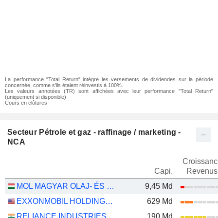
La performance "Total Return" intègre les versements de dividendes sur la période
concernée, comme s'ils étaient réinvestis à 100%.
Les valeurs annotées (TR) sont affichées avec leur performance "Total Return"
(uniquement si disponible)
Cours en clôtures
Secteur Pétrole et gaz - raffinage / marketing -
NCA
Croissanc
Capi.
Revenus
MOL MAGYAR OLAJ- ÉS GÁZIPARI NYRT
9,45 Md
EXXONMOBIL HOLDINGS CORPORATION
629 Md
RELIANCE INDUSTRIES LTD
190 Md