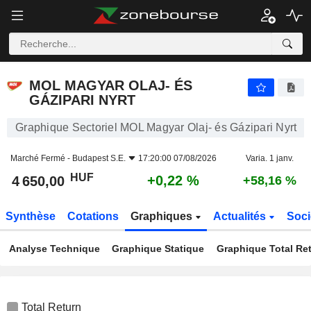
MOL MAGYAR OLAJ- ÉS GÁZIPARI NYRT
4 650,00
Ft
+0,22 %
MOL MAGYAR OLAJ- ÉS
GÁZIPARI NYRT
Graphique Sectoriel MOL Magyar Olaj- és Gázipari Nyrt
Marché Fermé -
Budapest S.E.
17:20:00 07/08/2026
Varia. 1 janv.
HUF
+0,22 %
4 650,00
+58,16 %
Synthèse
Cotations
Graphiques
Actualités
Soci
Analyse Technique
Graphique Statique
Graphique Total Re
Total Return