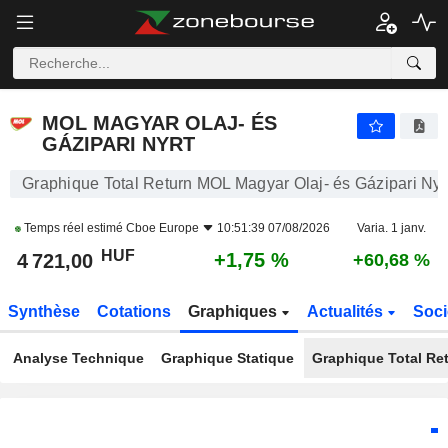
MOL MAGYAR OLAJ- ÉS GÁZIPARI NYRT
4 721,00
Ft
+1,75 %
MOL MAGYAR OLAJ- ÉS
GÁZIPARI NYRT
Graphique Total Return MOL Magyar Olaj- és Gázipari Nyr
Temps réel estimé
Cboe Europe
10:51:39 07/08/2026
Varia. 1 janv.
HUF
+1,75 %
4 721,00
+60,68 %
Synthèse
Cotations
Graphiques
Actualités
Soci
Analyse Technique
Graphique Statique
Graphique Total Re