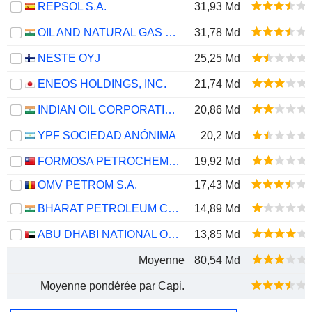
REPSOL S.A.
31,93 Md
OIL AND NATURAL GAS CORPORATION LIMITED
31,78 Md
NESTE OYJ
25,25 Md
ENEOS HOLDINGS, INC.
21,74 Md
INDIAN OIL CORPORATION LIMITED
20,86 Md
YPF SOCIEDAD ANÓNIMA
20,2 Md
FORMOSA PETROCHEMICAL CORPORATION
19,92 Md
OMV PETROM S.A.
17,43 Md
BHARAT PETROLEUM CORPORATION LIMITED
14,89 Md
ABU DHABI NATIONAL OIL COMPANY FOR DISTRIBUTION
13,85 Md
Moyenne
80,54 Md
Moyenne pondérée par Capi.