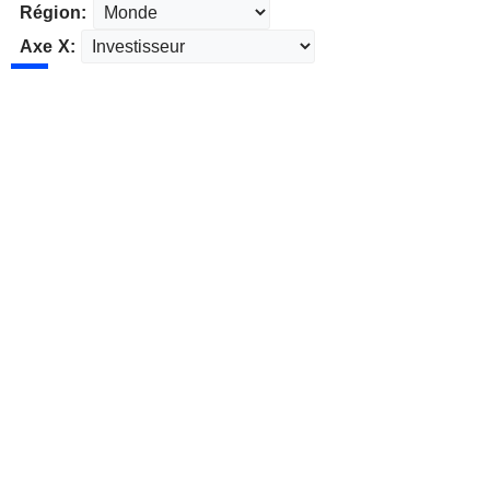
Région:
Axe X: