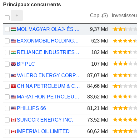
Principaux concurrents
Capi.($)
Investisseur
MOL MAGYAR OLAJ- ÉS GÁZIPARI NYRT
9,37 Md
EXXONMOBIL HOLDINGS CORPORATION
623 Md
RELIANCE INDUSTRIES LTD
182 Md
BP PLC
107 Md
VALERO ENERGY CORPORATION
87,07 Md
CHINA PETROLEUM & CHEMICAL CORPORATION
84,66 Md
MARATHON PETROLEUM CORPORATION
83,62 Md
PHILLIPS 66
81,21 Md
SUNCOR ENERGY INC.
73,52 Md
IMPERIAL OIL LIMITED
60,62 Md