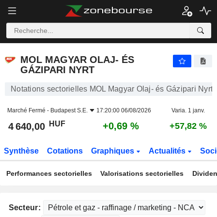
MOL MAGYAR OLAJ- ÉS GÁZIPARI NYRT
4 640,00
Ft
+0,69 %
MOL MAGYAR OLAJ- ÉS
GÁZIPARI NYRT
Notations sectorielles MOL Magyar Olaj- és Gázipari Nyrt
Marché Fermé -
Budapest S.E.
17:20:00 06/08/2026
Varia. 1 janv.
HUF
+0,69 %
4 640,00
+57,82 %
Synthèse
Cotations
Graphiques
Actualités
Soci
Performances sectorielles
Valorisations sectorielles
Dividen
Secteur: