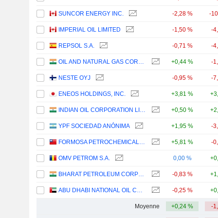
SUNCOR ENERGY INC.
-2,28 %
-1
IMPERIAL OIL LIMITED
-1,50 %
-4
REPSOL S.A.
-0,71 %
-4
OIL AND NATURAL GAS CORPORATION LIMITED
+0,44 %
-1
NESTE OYJ
-0,95 %
-7
ENEOS HOLDINGS, INC.
+3,81 %
+3
INDIAN OIL CORPORATION LIMITED
+0,50 %
+2
YPF SOCIEDAD ANÓNIMA
+1,95 %
-3
FORMOSA PETROCHEMICAL CORPORATION
+5,81 %
-0
OMV PETROM S.A.
0,00 %
+0
BHARAT PETROLEUM CORPORATION LIMITED
-0,83 %
+1
ABU DHABI NATIONAL OIL COMPANY FOR DISTRIBUTION
-0,25 %
+0
Moyenne
+0,24 %
-1