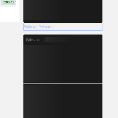
+286,42 %
+541,95 %
Suite du Palmarès
Palmarès