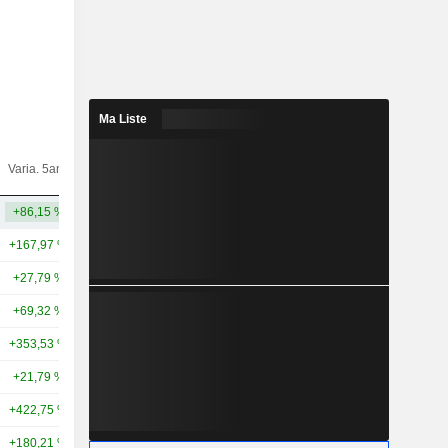
Ma Liste
Varia.
Varia. 5ans
Capi.($)
10ans
+86,15 %
+116,59 %
9,35 Md
+167,97 %
+73,02 %
637 Md
+27,79 %
+425,38 %
188 Md
+69,32 %
+22,52 %
108 Md
+353,53 %
+452,37 %
87,24 Md
+21,79 %
-21,72 %
85,92 Md
+422,75 %
+613,38 %
84,04 Md
+180,21 %
+160,35 %
82,01 Md