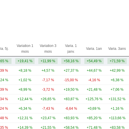
Variation 1
Variation 3
Varia. 1
ia. 5j.
Varia. 1an
Varia. 3ans
mois
mois
janv.
,65 %
+19,41 %
+11,99 %
+58,16 %
+54,49 %
+71,59 %
,39 %
+8,18 %
+4,57 %
+27,37 %
+44,67 %
+42,99 %
,24 %
+1,02 %
-7,17 %
-15,00 %
-4,16 %
+6,38 %
,39 %
+8,99 %
-3,72 %
+19,50 %
+21,48 %
+7,06 %
,34 %
+12,44 %
+26,65 %
+83,87 %
+125,76 %
+131,52 %
,24 %
+6,34 %
-7,43 %
-6,64 %
+0,69 %
+1,16 %
,48 %
+12,31 %
+23,47 %
+83,93 %
+85,20 %
+113,66 %
,35 %
+14,39 %
+21,55 %
+58,54 %
+71,48 %
+83,58 %