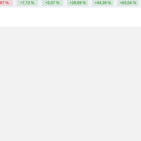
,87 %
+7,73 %
+5,07 %
+28,69 %
+44,39 %
+63,04 %