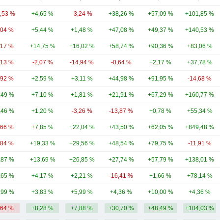
0,53 %
+4,65 %
-3,24 %
+38,26 %
+57,09 %
+101,85 %
,04 %
+5,44 %
+1,48 %
+47,08 %
+49,37 %
+140,53 %
,17 %
+14,75 %
+16,02 %
+58,74 %
+90,36 %
+83,06 %
,13 %
-2,07 %
-14,94 %
-0,64 %
+2,17 %
+37,78 %
,92 %
+2,59 %
+3,11 %
+44,98 %
+91,95 %
-14,68 %
,49 %
+7,10 %
+1,81 %
+21,91 %
+67,29 %
+160,77 %
,46 %
+1,20 %
-3,26 %
-13,87 %
+0,78 %
+55,34 %
,66 %
+7,85 %
+22,04 %
+43,50 %
+62,05 %
+849,48 %
,84 %
+19,33 %
+29,56 %
+48,54 %
+79,75 %
-11,91 %
,87 %
+13,69 %
+26,85 %
+27,74 %
+57,79 %
+138,01 %
,65 %
+4,17 %
+2,21 %
-16,41 %
+1,66 %
+78,14 %
,99 %
+3,83 %
+5,99 %
+4,36 %
+10,00 %
+4,36 %
,64 %
+8,28 %
+7,88 %
+30,70 %
+48,49 %
+104,03 %