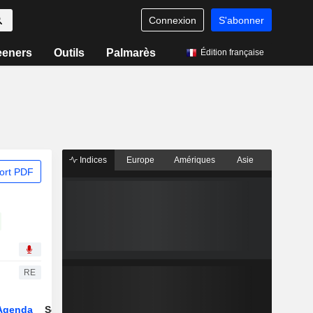
Connexion
S'abonner
eeners
Outils
Palmarès
Édition française
Indices
Europe
Amériques
Asie
ort PDF
RE
Agenda
Secteur
Dérivés
Fonds et ETFs