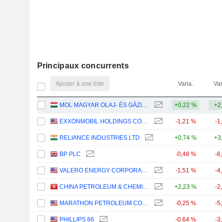
Principaux concurrents
Ajouter à une liste
Varia.
Var
MOL MAGYAR OLAJ- ÉS GÁZIPARI NYRT
+0,22 %
+2
EXXONMOBIL HOLDINGS CORPORATION
-1,21 %
-1
RELIANCE INDUSTRIES LTD
+0,74 %
+3
BP PLC
-0,48 %
-6
VALERO ENERGY CORPORATION
-1,51 %
-4
CHINA PETROLEUM & CHEMICAL CORPORATION
+2,23 %
-2
MARATHON PETROLEUM CORPORATION
-0,25 %
-5
PHILLIPS 66
-0,64 %
-3