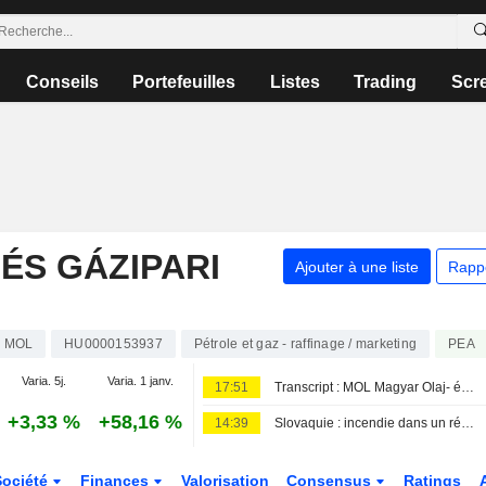
Conseils
Portefeuilles
Listes
Trading
Scr
ÉS GÁZIPARI
Ajouter à une liste
Rapp
MOL
HU0000153937
Pétrole et gaz - raffinage / marketing
PEA
Varia. 5j.
Varia. 1 janv.
17:51
Transcript : MOL Magyar Olaj- és Gázipari Nyilvánosan Muködo Részvénytársaság, Q2 2026 Earnings Call, Aug 07, 2026
+3,33 %
+58,16 %
14:39
Slovaquie : incendie dans un réservoir de la raffinerie Slovnaft, aucun blessé à déplorer
Société
Finances
Valorisation
Consensus
Ratings