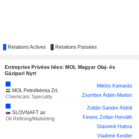
Zsombor Ádám Marton
Josip Bubnic
ALTEO ENERGY SERVICES
György Bacsa
PUBLIC LIMITED COMPANY
Ákos Székely
Péter Kaderják
Relations Actives
Relations Passées
WIZZ AIR HOLDINGS PLC
Anthony Radev
BUDAPESTI ÉRTÉKTOZSDE
György Bacsa
Entreprise Privées liées: MOL Magyar Olaj- és
NYRT
Gázipari Nyrt
Zoltán Kaszás
Miklós Kamarás
OQ EXPLORATION AND
Anwar Al-Kharusi
MOL Petrolkémia Zrt.
PRODUCTION SAOG
Zsombor Ádám Marton
Chemicals: Specialty
Zoltán Sandor Áldott
SLOVNAFT as
Ferenc Zoltan Horváth
Oil Refining/Marketing
Slavomír Hatina
Vladimír Kestler