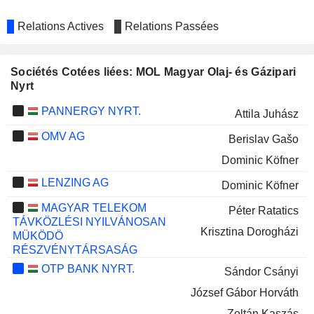
Relations Actives
Relations Passées
Sociétés Cotées liées: MOL Magyar Olaj- és Gázipari
Nyrt
PANNERGY NYRT.
Attila Juhász
OMV AG
Berislav Gašo
Dominic Köfner
LENZING AG
Dominic Köfner
MAGYAR TELEKOM
Péter Ratatics
TÁVKÖZLÉSI NYILVÁNOSAN
Krisztina Dorogházi
MÜKÖDÖ
RÉSZVÉNYTÁRSASÁG
OTP BANK NYRT.
Sándor Csányi
József Gábor Horváth
Zoltán Kaszás