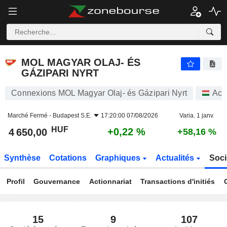
MOL MAGYAR OLAJ- ÉS GÁZIPARI NYRT
4 650,00
Ft
+0,22 %
MOL MAGYAR OLAJ- ÉS
GÁZIPARI NYRT
Connexions MOL Magyar Olaj- és Gázipari Nyrt
Act
Marché Fermé -
Budapest S.E.
17:20:00 07/08/2026
Varia. 1 janv.
HUF
+0,22 %
4 650,00
+58,16 %
Synthèse
Cotations
Graphiques
Actualités
Soci
Profil
Gouvernance
Actionnariat
Transactions d'initiés
15
9
107