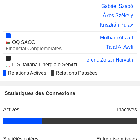
Gabriel Szabó
Ákos Székely
Krisztián Pulay
Mulham Al-Jarf
OQ SAOC
Talal Al Awfi
Financial Conglomerates
Ferenc Zoltan Horváth
IES Italiana Energia e Servizi
Zsolt Petho
SpA
Relations Actives
Relations Passées
Oil Refining/Marketing
Miklós Dobák
Corvinus University of Budapest
Statistiques des Connexions
Attila Chikán
Other Consumer Services
Péter Kaderják
Actives
Inactives
Anthony Radev
Lajos Alács
Hungarian Hydrocarbon
Sándor Fasimon
Sociétés cotées
Entreprise privées