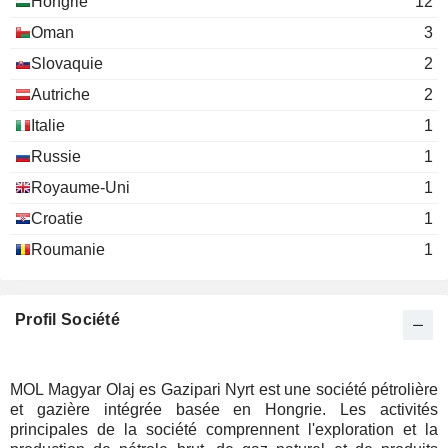
Hongrie
12
Oman
3
Slovaquie
2
Autriche
2
Italie
1
Russie
1
Royaume-Uni
1
Croatie
1
Roumanie
1
Profil Société
MOL Magyar Olaj es Gazipari Nyrt est une société pétrolière
et gazière intégrée basée en Hongrie. Les activités
principales de la société comprennent l'exploration et la