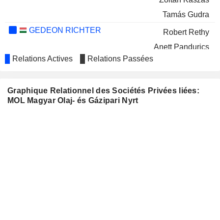
Tamás Gudra
GEDEON RICHTER
Robert Rethy
Anett Pandurics
Relations Actives
Relations Passées
MBH BANK NYRT
Zsigmond Járai
OMV PETROM S.A.
Berislav Gašo
Graphique Relationnel des Sociétés Privées liées:
OMAN
Mulham Al-Jarf
MOL Magyar Olaj- és Gázipari Nyrt
TELECOMMUNICATIONS COMPANY
SAOG
INA-INDUSTRIJA
József Molnár
NAFTE, D.D.
Domokos Szollár
Gabriel Szabó
Tamara Karagity
Zsuzsanna Ortutay
Gábor Horváth