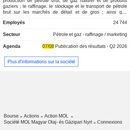
production de pétrole brut, de gaz naturel et de produits
gaziers ; le raffinage, le stockage et le transport de pétrole
brut sur les marchés de détail et de gros ; ainsi que
l'importation, le transport, le stockage et le négoce en gros
Employés
24 744
de gaz naturel et d'autres produits gaziers. La société est
spécialisée dans les activités d'exploration et de production
Secteur
Pétrole et gaz - raffinage / marketing
dans le domaine des hydrocarbures, notamment : en amont :
exploration et production ; en aval : raffinage et pétrochimie ;
Agenda
07/08
Publication des résultats - Q2 2026
dans le secteur intermédiaire du gaz ; et dans les services
aux consommateurs : vente au détail et mobilité. La société
forme un groupe de capital avec ses filiales, ses sociétés
Plus d'informations sur la société
associées et ses coentreprises. Elle est présente dans plus
de 30 pays en Europe, au Moyen-Orient, en Afrique et en
Asie.
Bourse
Actions
Action MOL
Société MOL Magyar Olaj- és Gázipari Nyrt
Connexions