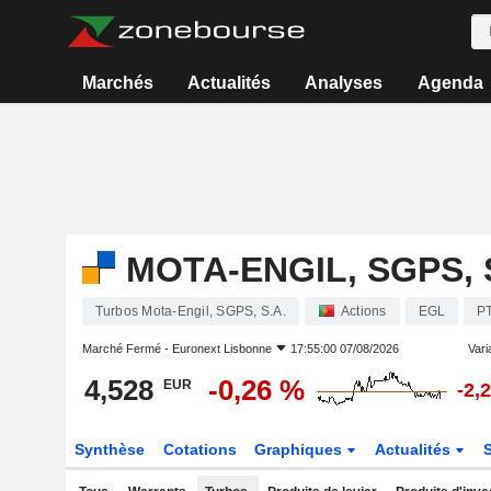
Marchés
Actualités
Analyses
Agenda
MOTA-ENGIL, SGPS, 
Turbos Mota-Engil, SGPS, S.A.
Actions
EGL
P
Marché Fermé -
Euronext Lisbonne
17:55:00 07/08/2026
Varia
4,528
-0,26 %
EUR
-2,
Synthèse
Cotations
Graphiques
Actualités