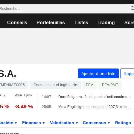
Conseils
Portefeuilles
Listes
Trading
Scr
S.A.
Ajouter à une liste
Rapp
TMEN0AE0005
Construction et ingénierie
PEA
PEA/PME
. 5j.
Varia. 1 janv.
14/07
Duro Felguera : fin du pacte d'actionnaires entre Grupo Prodi et MEM après le rachat d'actions
25 %
-8,49 %
25/05
Mota Engil signe un contrat de 207,3 millions d'euros pour la construction de la phase 1 de la nouvelle gigafactory de Sines
Société
Finances
Valorisation
Consensus
Ratings