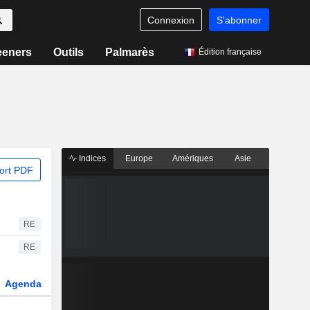
Connexion
S'abonner
eeners
Outils
Palmarès
Édition française
Indices
Europe
Amériques
Asie
ort PDF
RE
RE
Agenda
Secteur
Dérivés