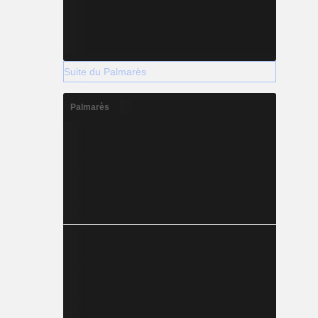
Suite du Palmarès
Palmarès