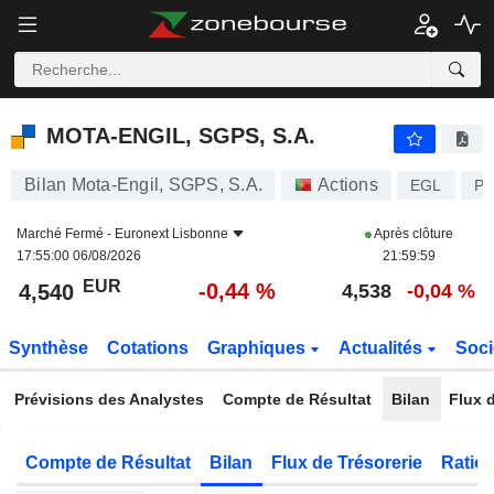
MOTA-ENGIL, SGPS, S.A.
4,540
€
-0,44 %
MOTA-ENGIL, SGPS, S.A.
Bilan Mota-Engil, SGPS, S.A.
Actions
EGL
PT
Marché Fermé -
Euronext Lisbonne
Après clôture
17:55:00 06/08/2026
21:59:59
EUR
-0,44 %
4,540
4,538
-0,04 %
Synthèse
Cotations
Graphiques
Actualités
Soci
Prévisions des Analystes
Compte de Résultat
Bilan
Flux d
Compte de Résultat
Bilan
Flux de Trésorerie
Ratios