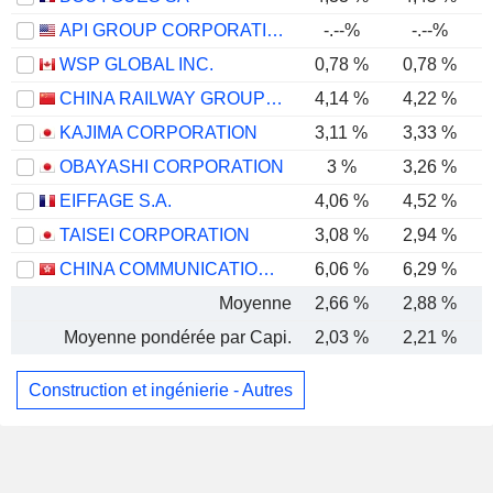
API GROUP CORPORATION
-.--%
-.--%
WSP GLOBAL INC.
0,78 %
0,78 %
CHINA RAILWAY GROUP LIMITED
4,14 %
4,22 %
KAJIMA CORPORATION
3,11 %
3,33 %
OBAYASHI CORPORATION
3 %
3,26 %
EIFFAGE S.A.
4,06 %
4,52 %
TAISEI CORPORATION
3,08 %
2,94 %
CHINA COMMUNICATIONS CONSTRUCTION COMPANY LIMITED
6,06 %
6,29 %
Moyenne
2,66 %
2,88 %
Moyenne pondérée par Capi.
2,03 %
2,21 %
Construction et ingénierie - Autres