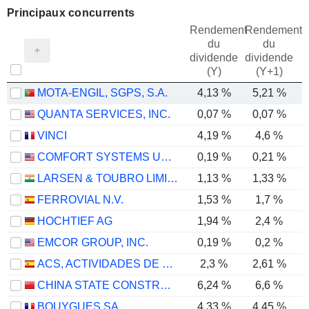
Principaux concurrents
Rendement
Rendement
du
du
dividende
dividende
(Y)
(Y+1)
MOTA-ENGIL, SGPS, S.A.
4,13 %
5,21 %
QUANTA SERVICES, INC.
0,07 %
0,07 %
VINCI
4,19 %
4,6 %
COMFORT SYSTEMS USA, INC.
0,19 %
0,21 %
LARSEN & TOUBRO LIMITED
1,13 %
1,33 %
FERROVIAL N.V.
1,53 %
1,7 %
HOCHTIEF AG
1,94 %
2,4 %
EMCOR GROUP, INC.
0,19 %
0,2 %
ACS, ACTIVIDADES DE CONSTRUCCIÓN Y SERVICIOS, S.A.
2,3 %
2,61 %
CHINA STATE CONSTRUCTION ENGINEERING CORPORATION LIMITED
6,24 %
6,6 %
BOUYGUES SA
4,33 %
4,45 %