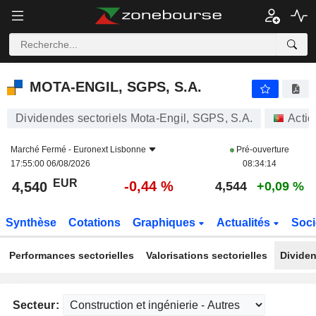
MOTA-ENGIL, SGPS, S.A.
4,540
€
-0,44 %
MOTA-ENGIL, SGPS, S.A.
Dividendes sectoriels Mota-Engil, SGPS, S.A.
Actio
Marché Fermé -
Euronext Lisbonne
Pré-ouverture
17:55:00 06/08/2026
08:34:14
EUR
-0,44 %
4,540
4,544
+0,09 %
Synthèse
Cotations
Graphiques
Actualités
Soci
Performances sectorielles
Valorisations sectorielles
Dividen
Secteur: