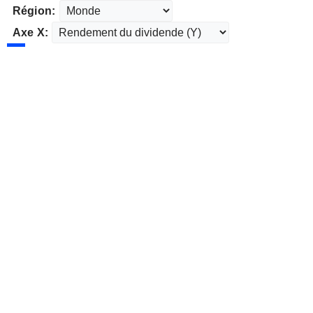
Région:
Axe X: