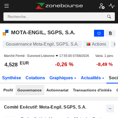
MOTA-ENGIL, SGPS, S.A.
4,528
€
-0,26 %
MOTA-ENGIL, SGPS, S.A.
Gouvernance Mota-Engil, SGPS, S.A.
Actions
E
Marché Fermé -
Euronext Lisbonne
17:55:00 07/08/2026
Varia. 1 janv.
EUR
-0,26 %
4,528
-8,49 %
Synthèse
Cotations
Graphiques
Actualités
Soci
Profil
Gouvernance
Actionnariat
Transactions d'initiés
Comité Exécutif: Mota-Engil, SGPS, S.A.
Fonctions