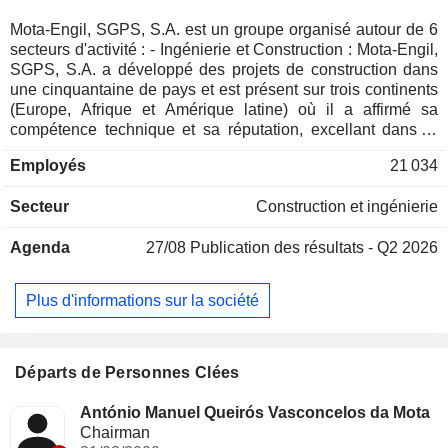
Mota-Engil, SGPS, S.A. est un groupe organisé autour de 6
secteurs d'activité : - Ingénierie et Construction : Mota-Engil,
SGPS, S.A. a développé des projets de construction dans
une cinquantaine de pays et est présent sur trois continents
(Europe, Afrique et Amérique latine) où il a affirmé sa
compétence technique et sa réputation, excellant dans la
construction de diverses infrastructures telles que routes,
Employés
21 034
autoroutes, aéroports, ports, barrages et chemins de fer ; -
Services Industriels d'Ingénierie : le groupe capitalise sa
Secteur
Construction et ingénierie
présence et son expérience reconnues depuis 1998, avec
une capacité avérée à opérer sur de nombreux marchés,
Agenda
27/08
Publication des résultats - Q2 2026
concrétisée par des contrats à moyen terme compris entre
trois et huit ans ; - Environnement : Mota-Engil, SGPS, S.A.
a débuté ses activités dans le secteur de l'environnement au
Plus d'informations sur la société
Portugal en 1995, par l'intermédiaire de la société SUMA
dans le segment de la gestion et de la collecte des déchets
urbains, et a ajouté ses compétences à celles de la société
EGF, une entreprise leader dans le traitement et la
Départs de Personnes Clées
valorisation des déchets. Au niveau international, Mota-
Engil, SGPS, S.A. développe de plus en plus ses activités
António Manuel Queirós Vasconcelos da Mota
dans ce secteur, dans des marchés comme l'Angola, le
Chairman