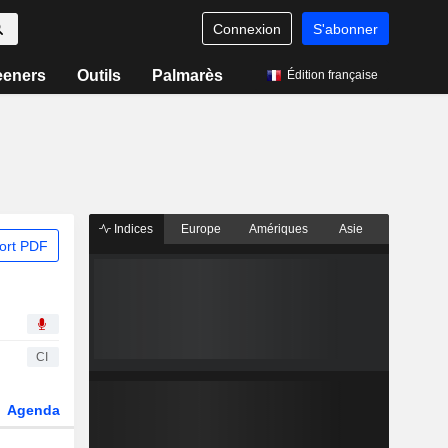
Connexion
S'abonner
eeners
Outils
Palmarès
Édition française
Indices
Europe
Amériques
Asie
ort PDF
CI
Agenda
Secteur
Dérivés
Fonds et ETFs