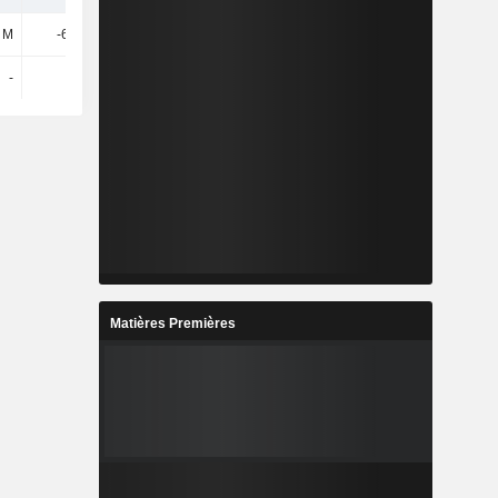
 M
-6,41 M
14,16 M
6,52 M
-
-
-
-
Matières Premières