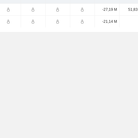
-27,19 M
51,83
-21,14 M