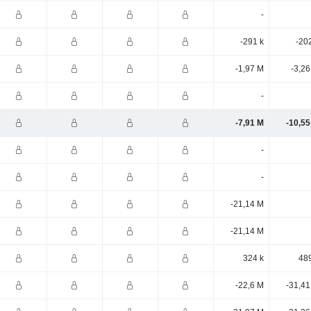
-
-291 k
-20
-1,97 M
-3,2
-
-7,91 M
-10,55
-
-
-21,14 M
-21,14 M
324 k
489
-22,6 M
-31,41