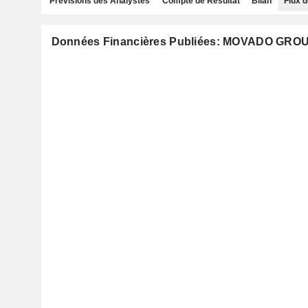
Prévisions des Analystes
Compte de Résultat
Bilan
Flux d
Données Financières Publiées: MOVADO GROUP