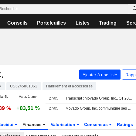
Conseils
Portefeuilles
Listes
Trading
Scr
.
Ajouter à une liste
Rapp
V
US6245801062
Habillement et accessoires
ia. 5j.
Varia. 1 janv.
27/05
Transcript : Movado Group, Inc., Q1 2027 Earnings Call, May 27, 2026
,89 %
+83,51 %
27/05
Movado Group, Inc. communique ses prévisions de résultats pour le deuxième trimestre de l'exercice fiscal 2027
Société
Finances
Valorisation
Consensus
Ratings