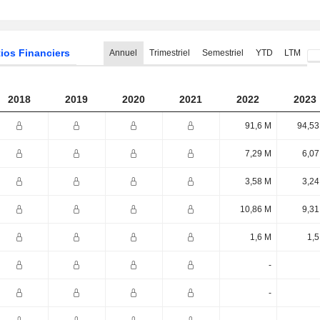
ios Financiers
Annuel
Trimestriel
Semestriel
YTD
LTM
2018
2019
2020
2021
2022
2023
91,6 M
94,53
7,29 M
6,07
3,58 M
3,24
10,86 M
9,31
1,6 M
1,5
-
-