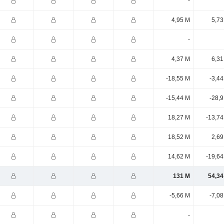
-
4,95 M
5,73
-
4,37 M
6,31
-18,55 M
-3,4
-15,44 M
-28,
18,27 M
-13,74
18,52 M
2,69
14,62 M
-19,64
131 M
54,34
-5,66 M
-7,0
-