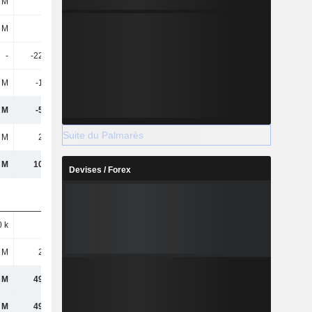
 M
-31 M
-31,07 M
-31,05 M
 M
-31 M
-31,07 M
-31,05 M
-
-22,15 M
-
-
3 M
-1,43 M
-1,7 M
-1,36 M
 M
-57,6 M
-35,4 M
-36,28 M
Suite du Palmarès
1 M
2,93 M
-2,95 M
8,62 M
 M
10,64 M
-53,6 M
22,17 M
Devises / Forex
 k
300 k
300 k
300 k
 M
28,7 M
28,4 M
-
 M
49,06 M
3,72 M
22,84 M
 M
49,37 M
4,03 M
23,15 M