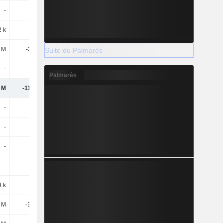
-
-
-
-
2 k
-144 k
-109 k
-138 k
6 M
-3,11 M
-5,67 M
-3,44 M
Suite du Palmarès
-
-
-
-
Palmarès
 M
-11,47 M
-13,74 M
-8,09 M
-
-
-
-
-
-
-
-
-
-
-
-
-
-
-
-
 k
97 k
-
32 k
 M
-3,12 M
-2,63 M
-3,9 M