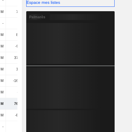
-
-
-
-
Espace mes listes
 M
7,44 M
4,11 M
5,16 M
Palmarès
-
-
-
-
 M
8,31 M
6,28 M
4,96 M
4 M
-9,11 M
-11,55 M
-276 k
9 M
37,65 M
-11,72 M
9,83 M
 M
1,54 M
1,84 M
-15,45 M
 M
-16,71 M
-12,44 M
270 k
 M
-8,7 M
-5,7 M
17,46 M
 M
76,78 M
-1,5 M
57,92 M
8 M
-8,22 M
-7,97 M
-4,51 M
-
-
-
-