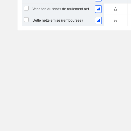
Variation du fonds de roulement net
Dette nette émise (remboursée)