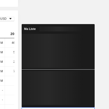
USD
Ma Liste
2024
2025
2026
 M
46,71 M
18,36 M
26,55 M
 M
5,16 M
4,07 M
5,82 M
 M
2,48 M
3,24 M
1,99 M
 M
7,64 M
7,31 M
7,82 M
 M
2 M
2 M
1,6 M
-
-
-
-
-
-
-
-