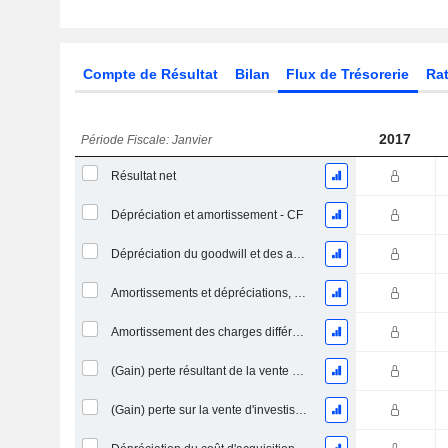
Compte de Résultat
Bilan
Flux de Trésorerie
Rat
2017
Période Fiscale: Janvier
Résultat net
Dépréciation et amortissement - CF
Dépréciation du goodwill et des actifs intangibles
Amortissements et dépréciations, Total
Amortissement des charges différées, Total - (CF)
(Gain) perte résultant de la vente d'un actif
(Gain) perte sur la vente d'investissements - (CF)