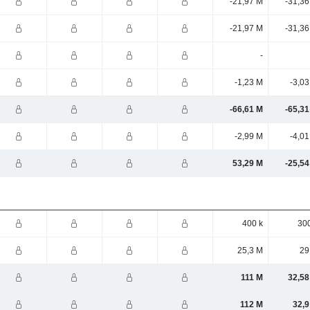
-21,97 M
-31,36
-21,97 M
-31,36
-
-1,23 M
-3,0
-66,61 M
-65,31
-2,99 M
-4,0
53,29 M
-25,54
400 k
300
25,3 M
29
111 M
32,58
112 M
32,9