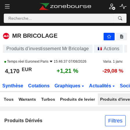
MR BRICOLAGE
4,170
€
+1,21 %
MR BRICOLAGE
Produits d'investissement Mr Bricolage
Actions
Temps réel
Euronext Paris
15:46:37 07/08/2026
Varia. 1 janv.
EUR
+1,21 %
4,170
-29,08 %
Synthèse
Cotations
Graphiques
Actualités
Soci
Tous
Warrants
Turbos
Produits de levier
Produits d'inv
Filtres
Produits Dérivés