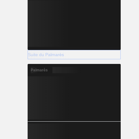
Suite du Palmarès
Palmarès