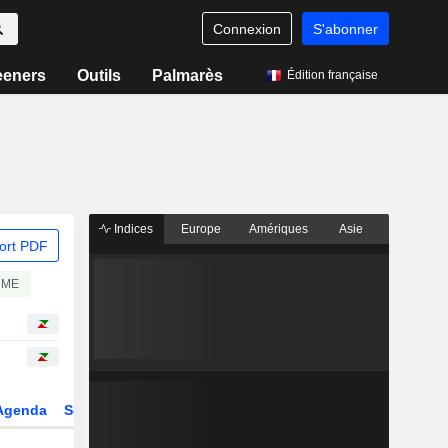
Connexion
S'abonner
eeners
Outils
Palmarès
Édition française
Indices
Europe
Amériques
Asie
ort PDF
PME
Agenda
Secteur
Dérivés