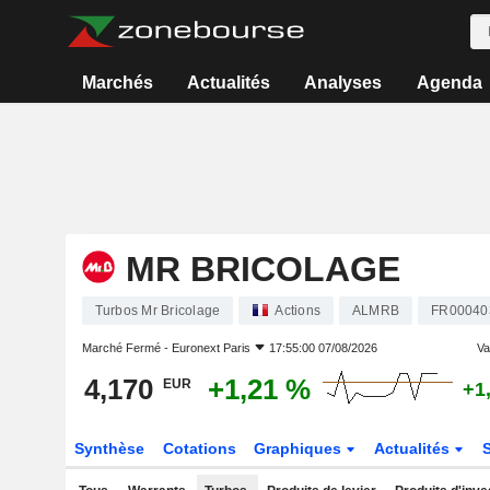
Marchés
Actualités
Analyses
Agenda
MR BRICOLAGE
Turbos Mr Bricolage
Actions
ALMRB
FR00040
Marché Fermé -
Euronext Paris
17:55:00 07/08/2026
Var
4,170
+1,21 %
EUR
+1
Synthèse
Cotations
Graphiques
Actualités