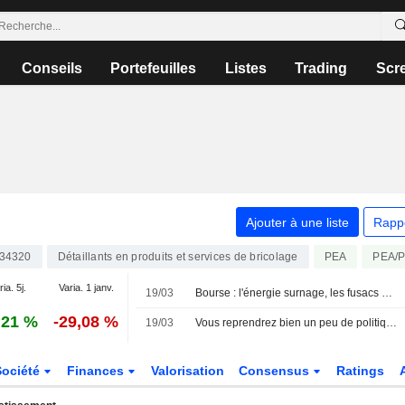
Conseils
Portefeuilles
Listes
Trading
Scr
Ajouter à une liste
Rapp
34320
Détaillants en produits et services de bricolage
PEA
PEA/
ia. 5j.
Varia. 1 janv.
19/03
Bourse : l'énergie surnage, les fusacs se réveillent (un peu)
,21 %
-29,08 %
19/03
Vous reprendrez bien un peu de politique monétaire ?
Société
Finances
Valorisation
Consensus
Ratings