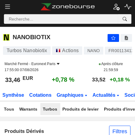
NANOBIOTIX
33,46
€
+0,78 %
NANOBIOTIX
Turbos Nanobiotix
Actions
NANO
FR00113412
Marché Fermé -
Euronext Paris
Après clôture
17:55:00 07/08/2026
21:59:59
EUR
+0,78 %
33,46
33,52
+0,18 %
Synthèse
Cotations
Graphiques
Actualités
Soci
Tous
Warrants
Turbos
Produits de levier
Produits d'inv
Filtres
Produits Dérivés