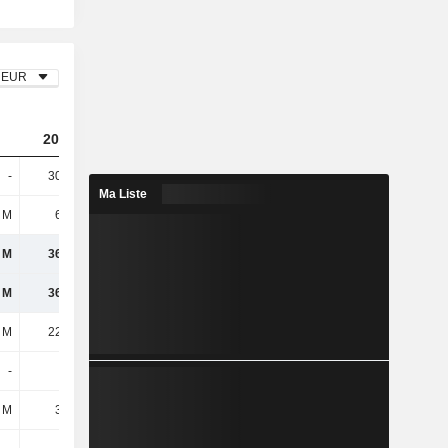
EUR
2023
2024
2025
-
30,06 M
-11,61 M
29,64 M
Ma Liste
 M
6,15 M
4,42 M
2,95 M
 M
36,21 M
-7,19 M
32,59 M
 M
36,21 M
-7,19 M
32,59 M
 M
22,05 M
20,53 M
20,36 M
-
-
-
-
 M
38,4 M
40,54 M
23,12 M