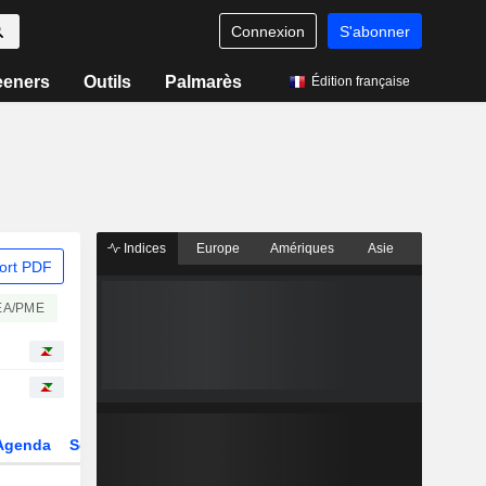
Connexion
S'abonner
eeners
Outils
Palmarès
Édition française
Indices
Europe
Amériques
Asie
ort PDF
EA/PME
Agenda
Secteur
Dérivés