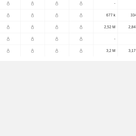
-
677 k
334
2,52 M
2,84
-
3,2 M
3,17