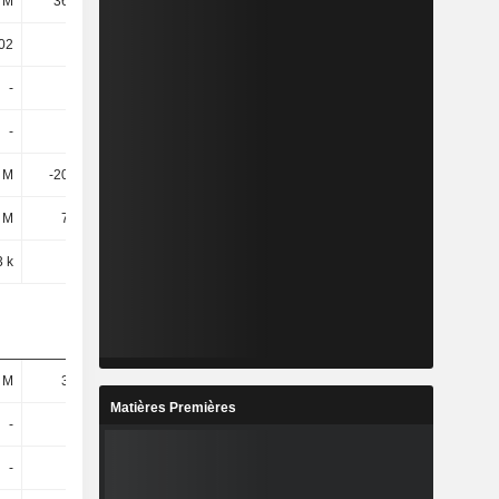
 M
36,21 M
-7,19 M
32,59 M
,02
-0,3
-0,15
-0,01
-
-
-
-
-
-
-
-
 M
-20,68 M
-44,21 M
-14,71 M
 M
7,98 M
8,09 M
10,41 M
3 k
10 k
11 k
15 k
 M
38,4 M
40,54 M
23,12 M
Matières Premières
-
-
-
-
-
-
-
-