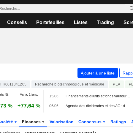
Conseils
Portefeuilles
Listes
Trading
Scr
Ajouter à une liste
Rapp
FR0011341205
Recherche biotechnologique et médicale
PEA
P
ia. 5j.
Varia. 1 janv.
15/06
Financements dilutifs et fonds vautours : le législateur s'en mêle enfin
,73 %
+77,64 %
05/06
Agenda des dividendes et des AG : des coupons chez Saint-Gobain et Orange
Société
Finances
Valorisation
Consensus
Ratings