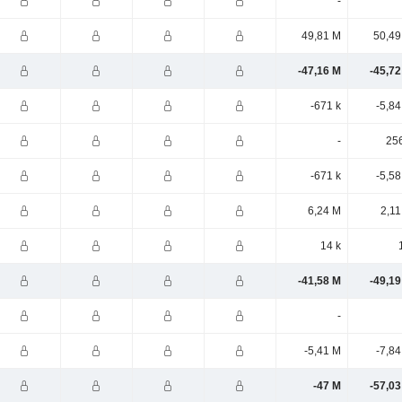
-
49,81 M
50,49
-47,16 M
-45,72
-671 k
-5,8
-
256
-671 k
-5,5
6,24 M
2,11
14 k
-41,58 M
-49,19
-
-5,41 M
-7,8
-47 M
-57,03