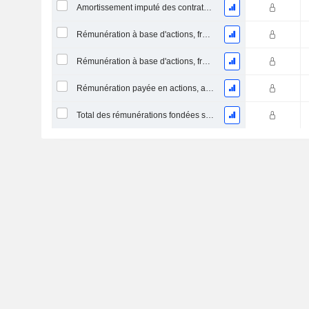
Amortissement imputé des contrats de location simple
Rémunération à base d'actions, frais de R&D (total)
Rémunération à base d'actions, frais de vente et d'administration (total)
Rémunération payée en actions, autres (total)
Total des rémunérations fondées sur des actions