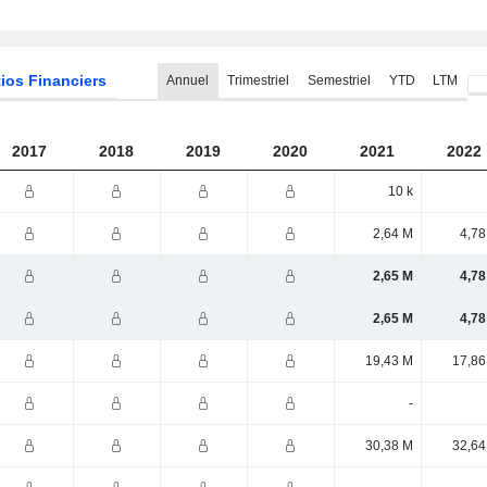
ios Financiers
Annuel
Trimestriel
Semestriel
YTD
LTM
2017
2018
2019
2020
2021
2022
10 k
2,64 M
4,78
2,65 M
4,78
2,65 M
4,78
19,43 M
17,86
-
30,38 M
32,64