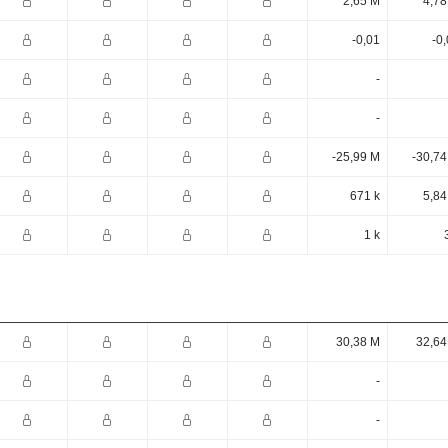
2,65 M
4,78
-0,01
-0
-
-
-25,99 M
-30,74
671 k
5,84
1 k
30,38 M
32,64
-
-