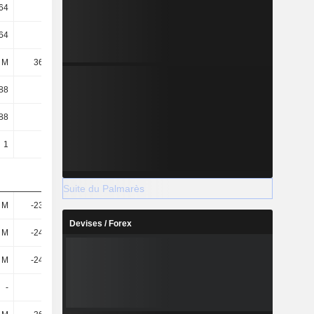
,64
-1,08
-1,44
-0,5
,64
-1,08
-1,44
-0,5
 M
36,93 M
47,27 M
47,82 M
,88
-0,56
-0,94
-0,31
,88
-0,56
-0,94
-0,31
1
1
1
1
Suite du Palmarès
 M
-23,69 M
-67,67 M
-10,49 M
Devises / Forex
 M
-24,24 M
-68,26 M
-10,88 M
 M
-24,24 M
-68,26 M
-10,88 M
-
-
-
-