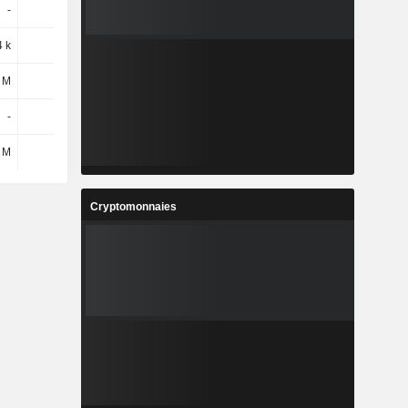
-
-
-
-
 k
400 k
500 k
-
 M
2,9 M
3,8 M
-
-
-
-
3,54 M
 M
3,3 M
4,3 M
3,54 M
Cryptomonnaies