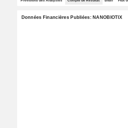
Prévisions des Analystes
Compte de Résultat
Bilan
Flux d
Données Financières Publiées: NANOBIOTIX