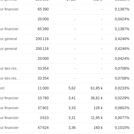
ur financier
65 390
-
-
0,1387%
20 000
-
-
0,0424%
ur financier
65 390
-
-
0,1387%
eur general
200 116
-
-
0,4246%
eur general
200 116
-
-
0,4246%
20 000
-
-
0,0424%
Directeur des ressources humaines
33 354
-
-
0,0708%
Directeur des ressources humaines
33 354
-
-
0,0708%
ent
11 000
5,62
61,85 k
0,0233%
ur financier
10 780
3,41
36,81 k
0,0229%
ur financier
37 801
3,33
126 k
0,0802%
ur financier
3 610
3,31
11,95 k
0,0077%
ur financier
47 624
3,36
160 k
0,1010%