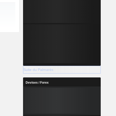
Suite du Palmarès
Devises / Forex