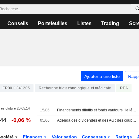
Conseils
Portefeuilles
Listes
Trading
Scr
Ajouter à une liste
Rapp
FR0011341205
Recherche biotechnologique et médicale
PEA
ès clôture
20:05:14
15/06
Financements dilutifs et fonds vautours : le législateur s'en mêle enfin
,44
-0,06 %
05/06
Agenda des dividendes et des AG : des coupons chez Saint-Gobain et Orange
Société
Finances
Valorisation
Consensus
Ratings