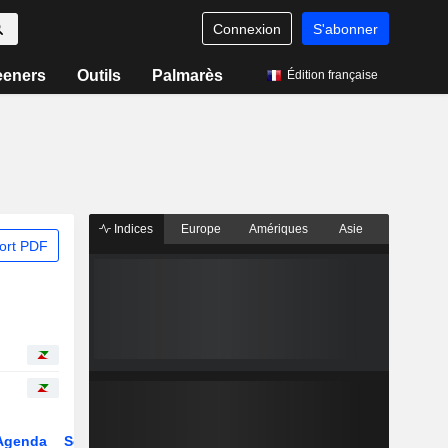
Connexion
S'abonner
eeners
Outils
Palmarès
Édition française
Indices
Europe
Amériques
Asie
ort PDF
Agenda
Secteur
Dérivés