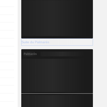
Suite du Palmarès
Palmarès