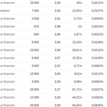
ur financier
10 000
2,90
29 k
0,0212%
strateur
7 400
3,06
22,63 k
0,0157%
ur financier
2 038
2,81
5,73 k
0,0043%
ur financier
670
2,98
2 k
0,0014%
ur financier
585
2,86
1,67 k
0,0012%
ur financier
5 000
3,06
15,29 k
0,0106%
ur financier
10 000
3,06
30,61 k
0,0212%
ur financier
5 000
3,07
15,35 k
0,0106%
ur financier
3 000
2,91
8,72 k
0,0064%
ur financier
10 000
3,06
30,6 k
0,0212%
ur financier
3 000
2,99
8,98 k
0,0064%
ur financier
25 000
3,27
81,72 k
0,0527%
ur financier
13 390
3,30
44,22 k
0,0282%
ur financier
30 600
3,09
94,44 k
0,0645%