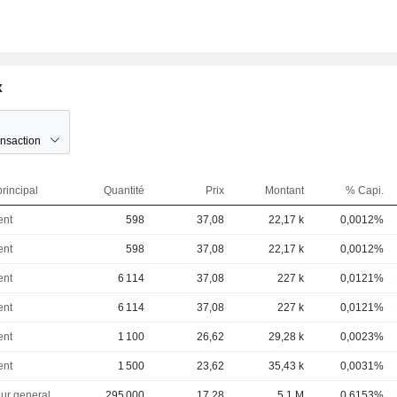
x
ansaction
rincipal
Quantité
Prix
Montant
% Capi.
ent
598
37,08
22,17 k
0,0012%
ent
598
37,08
22,17 k
0,0012%
ent
6 114
37,08
227 k
0,0121%
ent
6 114
37,08
227 k
0,0121%
ent
1 100
26,62
29,28 k
0,0023%
ent
1 500
23,62
35,43 k
0,0031%
eur general
295 000
17,28
5,1 M
0,6153%