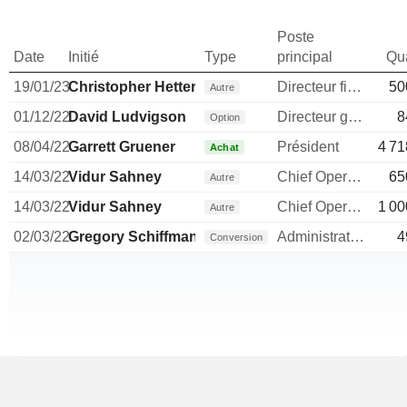
Poste
Date
Initié
Type
principal
Qua
19/01/23
Christopher Hetterly
Directeur financier
50
Autre
01/12/22
David Ludvigson
Directeur general
8
Option
08/04/22
Garrett Gruener
Président
4 71
Achat
14/03/22
Vidur Sahney
Chief Operating Officer
65
Autre
14/03/22
Vidur Sahney
Chief Operating Officer
1 00
Autre
02/03/22
Gregory Schiffman
Administrateur
4
Conversion