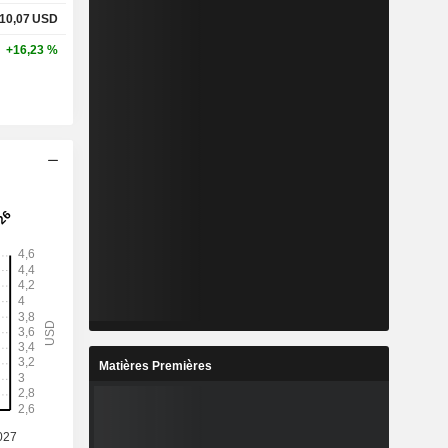
10,07
USD
+16,23 %
Matières Premières