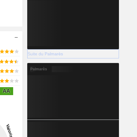
Suite du Palmarès
Palmarès
AA