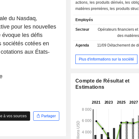
actions, les produits dérivés, les obli
matières premières, les produits struc
fonds indexés ; - vente de données et d'indices
rale du Nasdaq,
Employés
de marché (25,9%) ; - vente de logiciels de
ive pour les nouvelles
marché (22,4%). En outre, le grou
Secteur
Opérateurs financiers e
des solutions de courtage, de conse
e évoque les défis
des matière
compensation et de règlement de 
s sociétés cotées en
Agenda
11/09
Détachement de dividende
surveillance et de diffusion d'inform
 cotations aux États-
autres (0,7%).
Plus d'informations sur la société
e
Compte de Résultat et
Estimations
e à vos sources
Partager