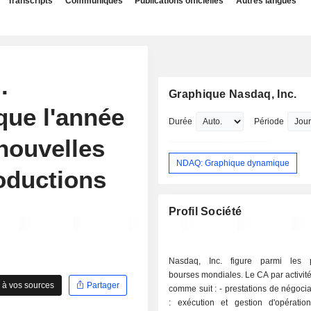
Transcripts
Communiqués
Publications officielles
Autres langues
.
Graphique Nasdaq, Inc.
que l'année
Durée
Période
nouvelles
NDAQ: Graphique dynamique
oductions
Profil Société
Nasdaq, Inc. figure parmi les p
bourses mondiales. Le CA par activité 
 à vos sources
Partager
comme suit : - prestations de négociation (51%)
: exécution et gestion d'opératio