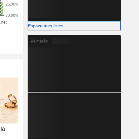
Espace mes listes
Palmarès
la