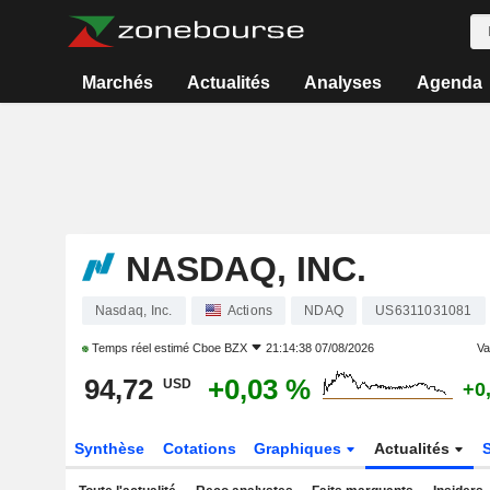
Marchés
Actualités
Analyses
Agenda
NASDAQ, INC.
Nasdaq, Inc.
Actions
NDAQ
US6311031081
Temps réel estimé
Cboe BZX
21:14:38 07/08/2026
Var
94,72
+0,03 %
USD
+0
Synthèse
Cotations
Graphiques
Actualités