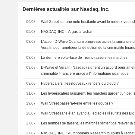
Dernières actualités sur Nasdaq, Inc.
06/08
Wall Street sur une note hésitante avant le rendez-vous cl
05/08
NASDAQ, INC. : Argus à l'achat
03/08
L'action D-Wave Quantum progresse après la signature 
Verafin pour améliorer la détection de la criminalité finan
03/08
La dernière volte-face de Trump rassure les marchés
03/08
D-Wave et Verafin (Nasdaq) signent un accord pour amélio
criminalité financière grâce à l'informatique quantique
03/08
Hyperscalers : les nouveaux rentiers du cloud ?
31/07
Les hyperscalers rassurent, les marchés gardent un oeil 
29/07
Wall Street passera-t-elle entre les gouttes ?
28/07
Wall Street sans élan avant la Fed et les résultats des Bi
27/07
Les bombes se taisent, les marchés tentent de relever la t
27/07
NASDAQ, INC. : Autonomous Research toujours à l'achat