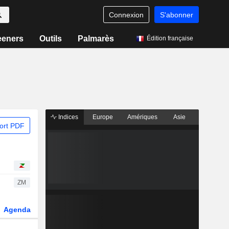
Connexion
S'abonner
eeners
Outils
Palmarès
Édition française
Indices
Europe
Amériques
Asie
ort PDF
ZM
Agenda
Secteur
Dérivés
Fonds et ETFs