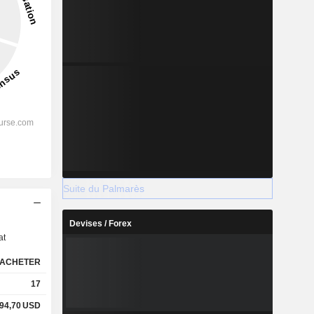
Suite du Palmarès
s
Devises / Forex
at
ACHETER
17
94,70
USD