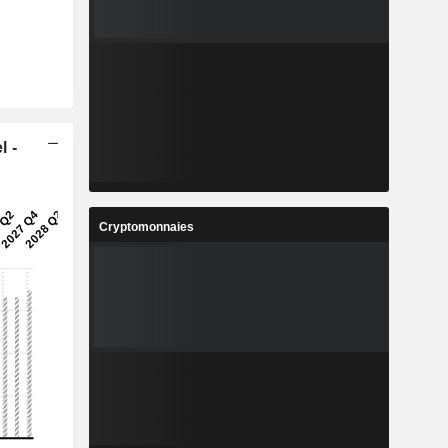
l -
Cryptomonnaies