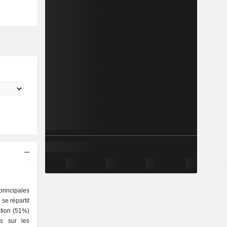
rincipales
se répartit
ns sur les