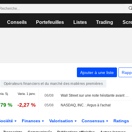
Conseils
Portefeuilles
Listes
Trading
Scr
Ajouter à une liste
Rapp
Opérateurs financiers et du marché des matières premières
ia. 5j.
Varia. 1 janv.
06/08
Wall Street sur une note hésitante avant le rendez-vous clé de l'emploi
,79 %
-2,27 %
05/08
NASDAQ, INC. : Argus à l'achat
Société
Finances
Valorisation
Consensus
Ratings