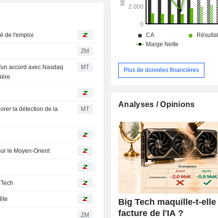
é de l'emploi
ZM
d'un accord avec Nasdaq
MT
Plus de données financières
cière
Analyses / Opinions
rer la détection de la
MT
sur le Moyen-Orient
g Tech
ête
Big Tech maquille-t-elle 
facture de l'IA ?
ZM