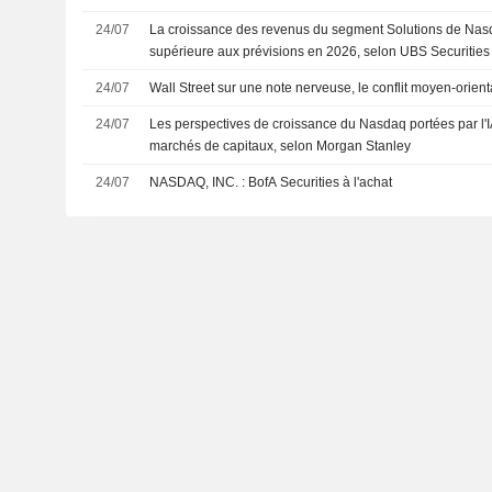
24/07
La croissance des revenus du segment Solutions de Nasd
supérieure aux prévisions en 2026, selon UBS Securities
24/07
Wall Street sur une note nerveuse, le conflit moyen-orienta
24/07
Les perspectives de croissance du Nasdaq portées par l'IA
marchés de capitaux, selon Morgan Stanley
24/07
NASDAQ, INC. : BofA Securities à l'achat