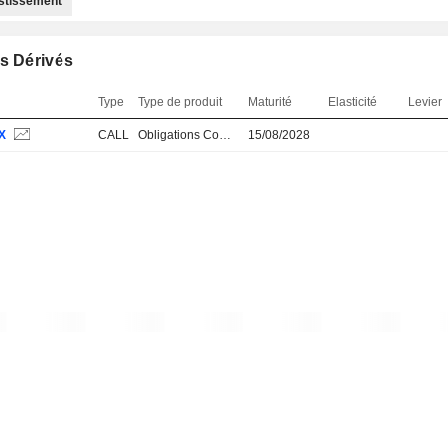
estissement
s Dérivés
Type
Type de produit
Maturité
Elasticité
Levier
X
CALL
Obligations Convertibles
15/08/2028