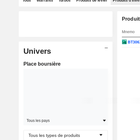
Tous
Warrants
Turbos
Produits de levier
Produits d'inv
Produit
Mnemo
BT306
Univers
Place boursière
Tous les pays
Tous les types de produits