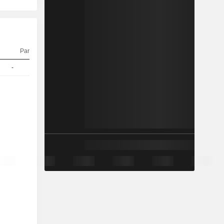
Parité
Cours
-
1
101,40
EUR