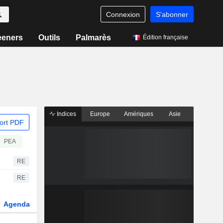
Connexion
S'abonner
eeners
Outils
Palmarès
Édition française
Indices
Europe
Amériques
Asie
ort PDF
PEA
RE
RE
Agenda
Secteur
Dérivés
Fonds et ETFs