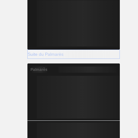
Suite du Palmarès
Palmarès