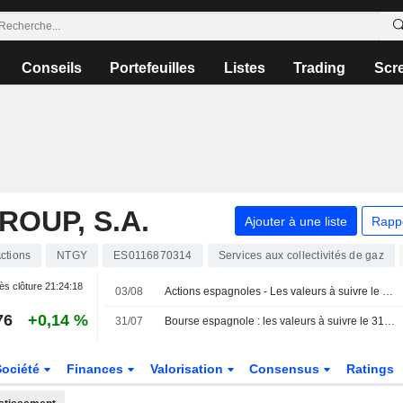
Conseils
Portefeuilles
Listes
Trading
Scr
OUP, S.A.
Ajouter à une liste
Rapp
ctions
NTGY
ES0116870314
Services aux collectivités de gaz
ès clôture
21:24:18
03/08
Actions espagnoles - Les valeurs à suivre le 3 août
76
+0,14 %
31/07
Bourse espagnole : les valeurs à suivre le 31 juillet
Société
Finances
Valorisation
Consensus
Ratings