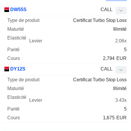
Type
DW55S
CALL
de
Certificat Turbo Stop Loss
Mnemo
Type
produit
Maturité
Elasticité
Levier
Parité
Co
Illimité
2.06x
5
2,794
EUR
DY12S
CALL
Certificat Turbo Stop Loss
Illimité
3.43x
5
1,675
EUR