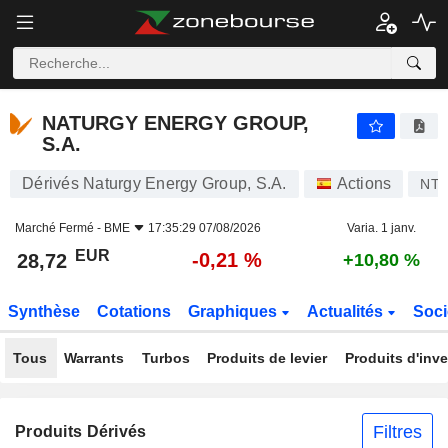
NATURGY ENERGY GROUP, S.A.
28,72
€
-0,21 %
NATURGY ENERGY GROUP,
S.A.
Dérivés Naturgy Energy Group, S.A.
Actions
NT
Marché Fermé -
BME
17:35:29 07/08/2026
Varia. 1 janv.
EUR
-0,21 %
28,72
+10,80 %
Synthèse
Cotations
Graphiques
Actualités
Soci
Tous
Warrants
Turbos
Produits de levier
Produits d'inv
Filtres
Produits Dérivés