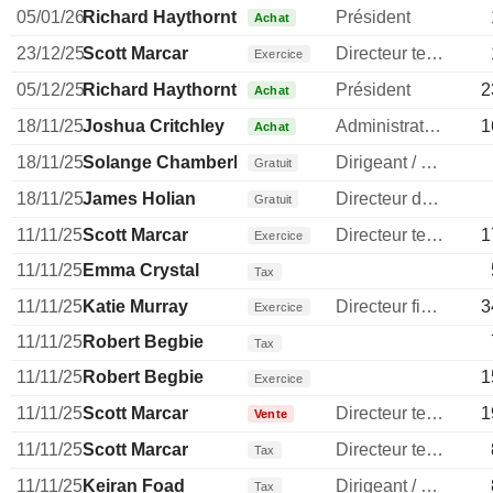
05/01/26
Richard Haythornthwaite
Président
Achat
23/12/25
Scott Marcar
Directeur technique
Exercice
05/12/25
Richard Haythornthwaite
Président
2
Achat
18/11/25
Joshua Critchley
Administrateur
1
Achat
18/11/25
Solange Chamberlain
Dirigeant / cadre principal
Gratuit
18/11/25
James Holian
Directeur des operations
Gratuit
11/11/25
Scott Marcar
Directeur technique
1
Exercice
11/11/25
Emma Crystal
Tax
11/11/25
Katie Murray
Directeur financier
3
Exercice
11/11/25
Robert Begbie
Tax
11/11/25
Robert Begbie
1
Exercice
11/11/25
Scott Marcar
Directeur technique
1
Vente
11/11/25
Scott Marcar
Directeur technique
Tax
11/11/25
Keiran Foad
Dirigeant / cadre principal
Tax