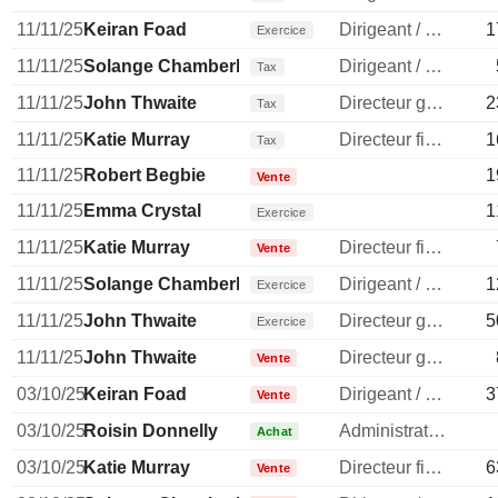
11/11/25
Keiran Foad
Dirigeant / cadre principal
1
Exercice
11/11/25
Solange Chamberlain
Dirigeant / cadre principal
Tax
11/11/25
John Thwaite
Directeur general
2
Tax
11/11/25
Katie Murray
Directeur financier
1
Tax
11/11/25
Robert Begbie
1
Vente
11/11/25
Emma Crystal
1
Exercice
11/11/25
Katie Murray
Directeur financier
Vente
11/11/25
Solange Chamberlain
Dirigeant / cadre principal
1
Exercice
11/11/25
John Thwaite
Directeur general
5
Exercice
11/11/25
John Thwaite
Directeur general
Vente
03/10/25
Keiran Foad
Dirigeant / cadre principal
3
Vente
03/10/25
Roisin Donnelly
Administrateur
Achat
03/10/25
Katie Murray
Directeur financier
6
Vente