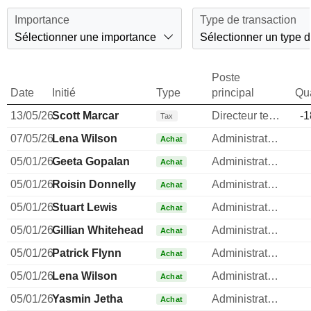
Importance
Type de transaction
Sélectionner une importance
Sélectionner un type d
Poste
Date
Initié
Type
principal
Qua
13/05/26
Scott Marcar
Directeur technique
-1
Tax
07/05/26
Lena Wilson
Administrateur
Achat
05/01/26
Geeta Gopalan
Administrateur
Achat
05/01/26
Roisin Donnelly
Administrateur
Achat
05/01/26
Stuart Lewis
Administrateur
Achat
05/01/26
Gillian Whitehead
Administrateur
Achat
05/01/26
Patrick Flynn
Administrateur
Achat
05/01/26
Lena Wilson
Administrateur
Achat
05/01/26
Yasmin Jetha
Administrateur
Achat