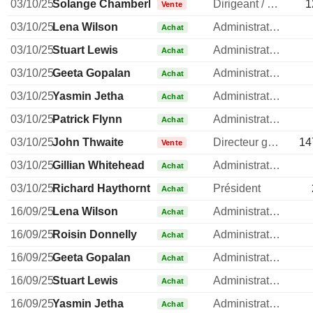
03/10/25
Solange Chamberlain
Dirigeant / cadre principal
1
Vente
03/10/25
Lena Wilson
Administrateur
Achat
03/10/25
Stuart Lewis
Administrateur
Achat
03/10/25
Geeta Gopalan
Administrateur
Achat
03/10/25
Yasmin Jetha
Administrateur
Achat
03/10/25
Patrick Flynn
Administrateur
Achat
03/10/25
John Thwaite
Directeur general
14
Vente
03/10/25
Gillian Whitehead
Administrateur
Achat
03/10/25
Richard Haythornthwaite
Président
Achat
16/09/25
Lena Wilson
Administrateur
Achat
16/09/25
Roisin Donnelly
Administrateur
Achat
16/09/25
Geeta Gopalan
Administrateur
Achat
16/09/25
Stuart Lewis
Administrateur
Achat
16/09/25
Yasmin Jetha
Administrateur
Achat