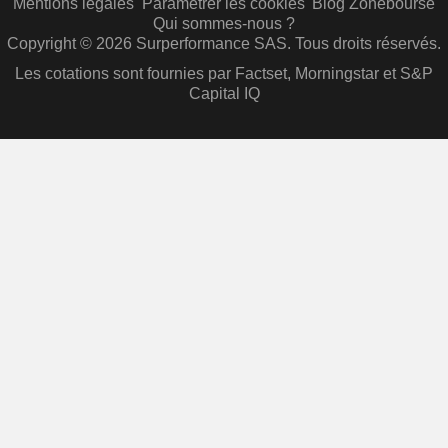
Mentions légales
Paramétrer les cookies
Blog Zonebourse
Qui sommes-nous ?
Copyright © 2026 Surperformance SAS. Tous droits réservés.
Les cotations sont fournies par Factset, Morningstar et S&P
Capital IQ