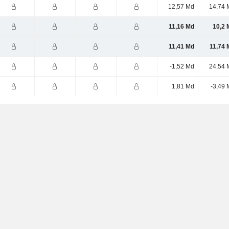
12,57 Md
14,74 
11,16 Md
10,2 
11,41 Md
11,74 
-1,52 Md
24,54 
1,81 Md
-3,49 