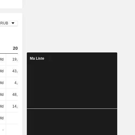
RUB
2024
2025
2023
(USD)
(USD)
Ma Liste
Md
19,87 Md
-641 M
82,5 M
Md
43,45 Md
84,4 M
462 M
Md
4,83 Md
1,9 M
6,9 M
Md
48,28 Md
86,3 M
468 M
Md
14,83 Md
-
21,2 M
Md
-
-
-
-
-
-
-599 M