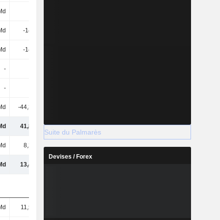
Md
-
-
-
Md
-141 Md
-700 k
-800 k
Md
-141 Md
-700 k
-800 k
-
-
700 M
1,26 Md
-
-
-
-
Md
-44,31 Md
126 M
-295 M
Md
41,84 Md
826 M
5,13 Md
Suite du Palmarès
Md
8,25 Md
-23,6 M
-9,7 M
Devises / Forex
Md
13,43 Md
1,36 Md
1,27 Md
Md
11,55 Md
-
12,2 M