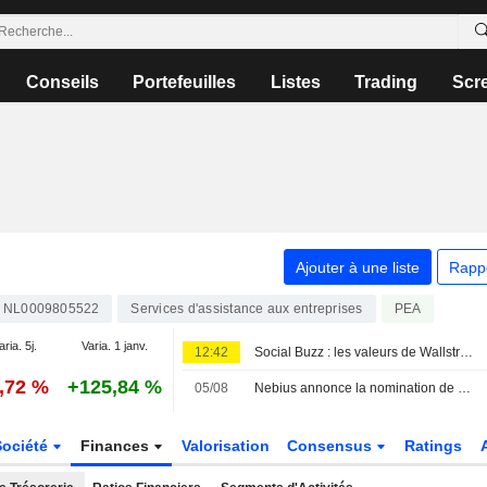
Conseils
Portefeuilles
Listes
Trading
Scr
Ajouter à une liste
Rapp
NL0009805522
Services d'assistance aux entreprises
PEA
aria. 5j.
Varia. 1 janv.
12:42
Social Buzz : les valeurs de Wallstreetbets majoritairement en hausse avant l'ouverture vendredi ; Hertz Global progresse, Trade Desk chute
0,72 %
+125,84 %
05/08
Nebius annonce la nomination de Lindsey Irvine au poste de directrice du marketing
Société
Finances
Valorisation
Consensus
Ratings