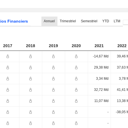
ios Financiers
Annuel
Trimestriel
Semestriel
YTD
LTM
2017
2018
2019
2020
2021
2022
-14,67 Md
39,46 
29,38 Md
37,63 
3,34 Md
3,78 
32,72 Md
41,41 
11,07 Md
13,38 
-
-38,05 
-