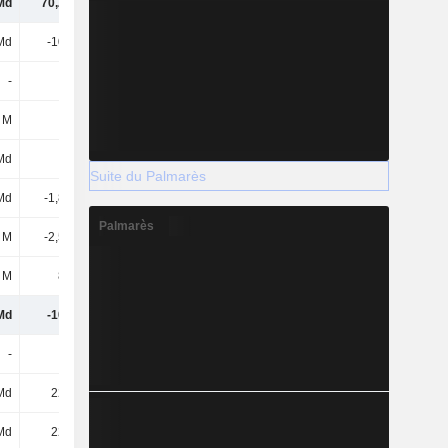
Md
70,28 Md
246 M
385 M
Md
-103 Md
-808 M
-4,07 Md
-
-
1,6 M
-
 M
-
-
-
Md
-
1,47 Md
-
Suite du Palmarès
Md
-1,83 Md
10 M
-168 M
Palmarès
 M
-2,54 Md
-
-
 M
874 M
-360 M
4,4 M
Md
-107 Md
312 M
-4,23 Md
-
-
-
-
Md
227 Md
-
4,16 Md
Md
227 Md
-
4,16 Md