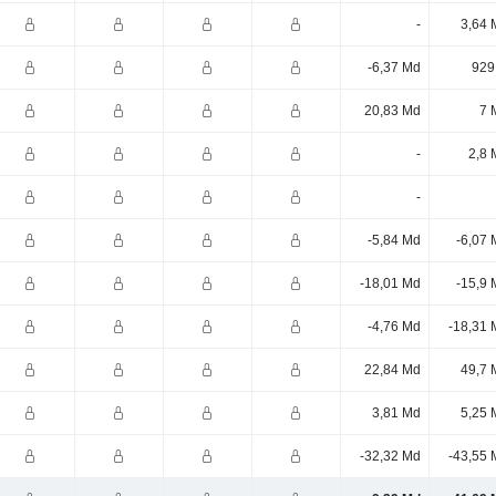
-
3,64 
-6,37 Md
929
20,83 Md
7 
-
2,8 
-
-5,84 Md
-6,07 
-18,01 Md
-15,9 
-4,76 Md
-18,31 
22,84 Md
49,7 
3,81 Md
5,25 
-32,32 Md
-43,55 