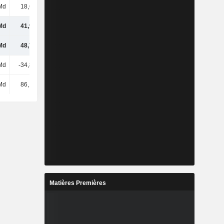
Md
18,62 Md
4,8 M
4,5 M
Md
41,97 Md
-1,26 Md
-3,6 Md
Md
48,76 Md
-1,26 Md
-3,58 Md
Md
-34,82 Md
361 M
-314 M
Md
86,15 Md
-700 k
4,16 Md
Matières Premières