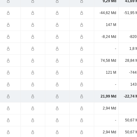
9,29 Md
41,69 
-44,62 Md
-51,95 
147 M
-8,24 Md
-820
-
1,8 
74,58 Md
28,84 
121 M
-744
-
143
21,99 Md
-22,74 
2,94 Md
-
50,67 
2,94 Md
50,67 