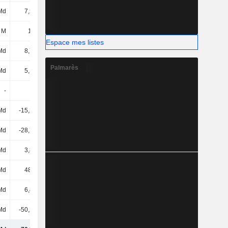
Md
7,54 Md
-
-
 M
1,6 Md
-400 k
24,3 M
Espace mes listes
Md
8,71 Md
56,6 M
83,2 M
Palmarès
Md
5,17 Md
300 k
5,5 M
-
-
553 M
-17,1 M
Md
-15,26 Md
262 M
-47,8 M
Md
-28,76 Md
-9,1 M
-715 M
Md
3,81 Md
-
-
Md
48,3 Md
-31,3 M
-29 M
Md
6,47 Md
9,6 M
1,57 Md
Md
-50,28 Md
-40,4 M
-459 M