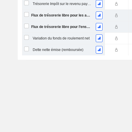
Trésorerie Impôt sur le revenu payé (remboursement)Impôt effectivement payé (remboursé) sur l’exercice
Flux de trésorerie libre pour les actionnaires FCFE
Flux de trésorerie libre pour l’ensemble des pourvoyeurs de fonds (créanciers et actionnaires) FCFF
Variation du fonds de roulement net
Dette nette émise (remboursée)