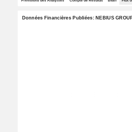
Prévisions des Analystes
Compte de Résultat
Bilan
Flux d
Données Financières Publiées: NEBIUS GROU