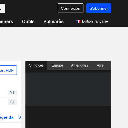
Connexion
S'abonner
eeners
Outils
Palmarès
Édition française
Indices
Europe
Amériques
Asie
ort PDF
MT
CI
Agenda
Secteur
Dérivés
Fonds et ETFs