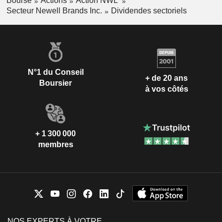
Bourse
Actions
Action NWL
Secteur Newell Brands Inc.
Dividendes sectoriels
N°1 du Conseil
+ de 20 ans
Boursier
à vos côtés
+ 1 300 000
membres
NOS EXPERTS À VOTRE