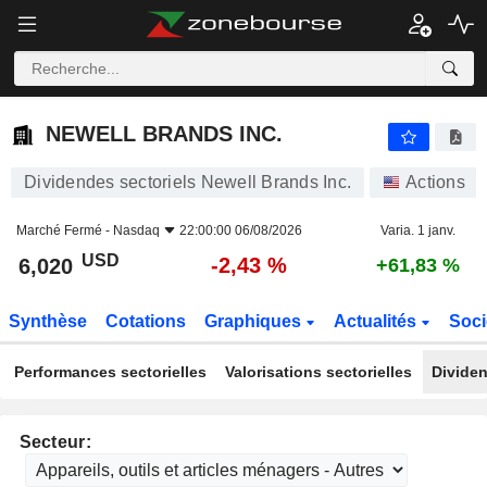
NEWELL BRANDS INC.
6,020
$
-2,43 %
NEWELL BRANDS INC.
Dividendes sectoriels Newell Brands Inc.
Actions
Marché Fermé -
Nasdaq
22:00:00 06/08/2026
Varia. 1 janv.
USD
-2,43 %
6,020
+61,83 %
Synthèse
Cotations
Graphiques
Actualités
Soci
Performances sectorielles
Valorisations sectorielles
Dividen
Secteur: