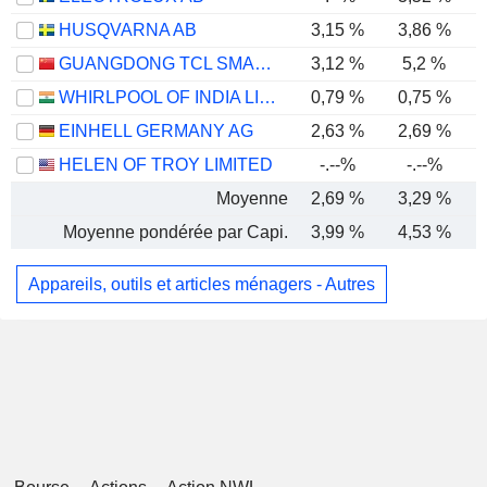
HUSQVARNA AB
3,15 %
3,86 %
GUANGDONG TCL SMART HOME APPLIANCES CO., LTD.
3,12 %
5,2 %
WHIRLPOOL OF INDIA LIMITED
0,79 %
0,75 %
EINHELL GERMANY AG
2,63 %
2,69 %
HELEN OF TROY LIMITED
-.--%
-.--%
Moyenne
2,69 %
3,29 %
Moyenne pondérée par Capi.
3,99 %
4,53 %
Appareils, outils et articles ménagers - Autres