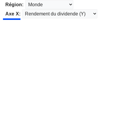
Région:
Axe X: