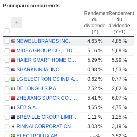
Principaux concurrents
Rendement
Rendement
du
du
dividende
dividende
(Y)
(Y+1)
NEWELL BRANDS INC.
4,63 %
4,85 %
MIDEA GROUP CO., LTD.
5,16 %
5,68 %
HAIER SMART HOME CO., LTD.
5,29 %
5,99 %
SHARKNINJA, INC.
0,98 %
1,53 %
LG ELECTRONICS INDIA LIMITED
0,62 %
0,77 %
DE'LONGHI S.P.A.
2,52 %
2,62 %
ZHEJIANG SUPOR CO., LTD.
5,41 %
6,07 %
SEB S.A.
4,65 %
4,75 %
BREVILLE GROUP LIMITED
1,11 %
1,25 %
RINNAI CORPORATION
3,03 %
3,19 %
ELECTROLUX AB
-.--%
3,52 %