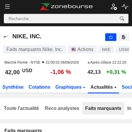
NIKE, INC.
42,00
$
-1,06 %
NIKE, INC.
Faits marquants Nike, Inc.
Actions
NKE
US654
Marché Fermé -
NYSE
22:00:02 06/08/2026
Après clôture
22:22:20
USD
-1,06 %
42,00
42,13
+0,31 %
Synthèse
Cotations
Graphiques
Actualités
Soci
Toute l'actualité
Reco analystes
Faits marquants
In
Faits marquants