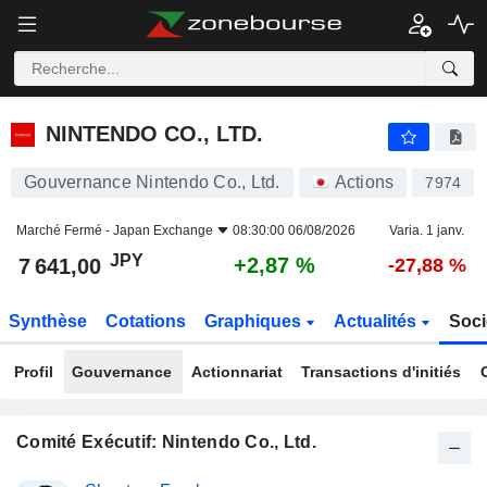
NINTENDO CO., LTD.
7 641,00
¥
+2,87 %
NINTENDO CO., LTD.
Gouvernance Nintendo Co., Ltd.
Actions
7974
Marché Fermé -
Japan Exchange
08:30:00 06/08/2026
Varia. 1 janv.
JPY
+2,87 %
7 641,00
-27,88 %
Synthèse
Cotations
Graphiques
Actualités
Soci
Profil
Gouvernance
Actionnariat
Transactions d'initiés
Comité Exécutif: Nintendo Co., Ltd.
Fonctions