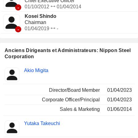
Chief Executive Officer
-
01/10/2012
01/04/2014
Kosei Shindo
Chairman
-
01/04/2019
-
Anciens Dirigeants et Administrateurs: Nippon Steel
Corporation
Fonctions
Akio Migita
Insider
occupées
Director/Board Member
01/04/2023
Corporate Officer/Principal
01/04/2023
Sales & Marketing
01/06/2014
Yutaka Takeuchi