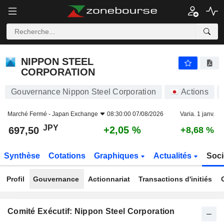
NIPPON STEEL CORPORATION
697,50
¥
+2,05 %
NIPPON STEEL
CORPORATION
Gouvernance Nippon Steel Corporation
Actions
Marché Fermé -
Japan Exchange
08:30:00 07/08/2026
Varia. 1 janv.
JPY
+2,05 %
697,50
+8,68 %
Synthèse
Cotations
Graphiques
Actualités
Soci
Profil
Gouvernance
Actionnariat
Transactions d'initiés
Comité Exécutif: Nippon Steel Corporation