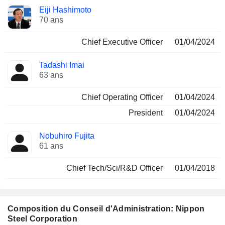
Fonctions
Eiji Hashimoto
Dirigeant
occupées
70 ans
Chief Executive Officer
01/04/2024
Tadashi Imai
63 ans
Chief Operating Officer
01/04/2024
President
01/04/2024
Nobuhiro Fujita
61 ans
Chief Tech/Sci/R&D Officer
01/04/2018
Composition du Conseil d'Administration: Nippon
Steel Corporation