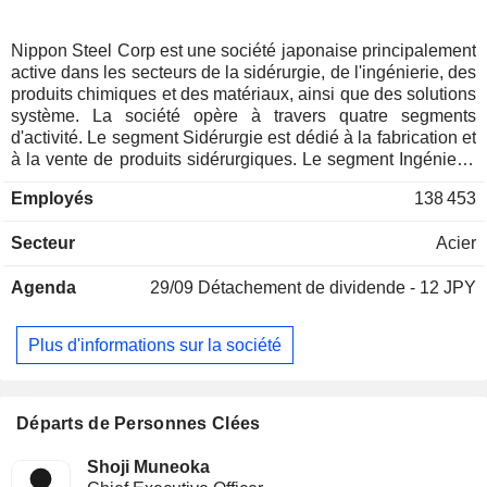
Nippon Steel Corp est une société japonaise principalement
active dans les secteurs de la sidérurgie, de l'ingénierie, des
produits chimiques et des matériaux, ainsi que des solutions
système. La société opère à travers quatre segments
d'activité. Le segment Sidérurgie est dédié à la fabrication et
à la vente de produits sidérurgiques. Le segment Ingénierie
est dédié à la fabrication et à la vente de machines et
Employés
138 453
d'équipements industriels, de structures métalliques, à la
réalisation de travaux de construction, au traitement et à la
Secteur
Acier
valorisation des déchets, ainsi qu'à la fourniture d'électricité,
de gaz et de chaleur. Le segment Produits chimiques et
Agenda
29/09
Détachement de dividende - 12 JPY
matériaux fabrique et commercialise des produits chimiques
dérivés du charbon, des produits pétrochimiques, des
matériaux électroniques, des matériaux et composants pour
Plus d'informations sur la société
semi-conducteurs et composants électroniques, des fibres
de carbone et des matériaux composites, ainsi que des
produits métalliques transformés. Le segment Solutions
système fournit des services d'ingénierie et de conseil liés
Départs de Personnes Clées
aux systèmes informatiques, des services d'externalisation
utilisant les technologies de l'information, ainsi que divers
Shoji Muneoka
autres services.