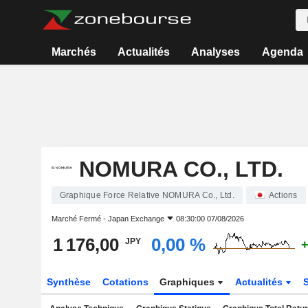
Marchés
Actualités
Analyses
Agenda
NOMURA CO., LTD.
Graphique Force Relative NOMURA Co., Ltd.
Actions
Marché Fermé -
Japan Exchange
08:30:00 07/08/2026
1 176,00
0,00 %
JPY
+
Synthèse
Cotations
Graphiques
Actualités