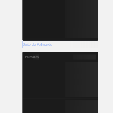
Suite du Palmarès
Palmarès