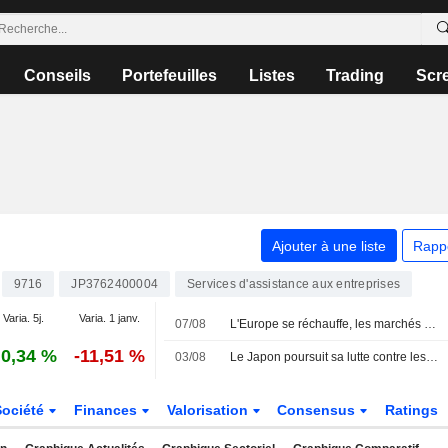
Conseils
Portefeuilles
Listes
Trading
Scr
Ajouter à une liste
Rapp
9716
JP3762400004
Services d'assistance aux entreprises
Varia. 5j.
Varia. 1 janv.
07/08
L'Europe se réchauffe, les marchés s'en inquiètent
0,34 %
-11,51 %
03/08
Le Japon poursuit sa lutte contre les vendeurs à découvert sur le yen après un sauvetage conjoint
Société
Finances
Valorisation
Consensus
Ratings