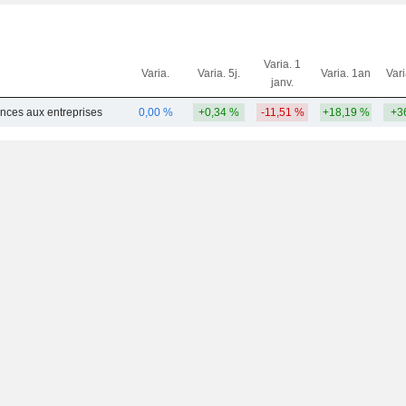
Varia. 1
Varia.
Varia. 5j.
Varia. 1an
Var
janv.
ances aux entreprises
0,00 %
+0,34 %
-11,51 %
+18,19 %
+3