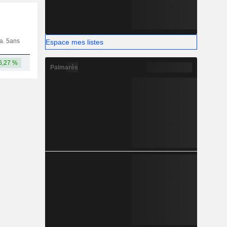
ia. 5ans
Capi.
CT
MT
LT
Espace mes listes
6,27 %
832 M
Palmarès