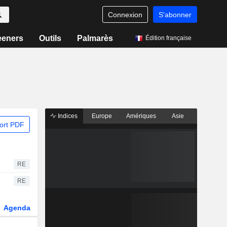
Connexion
S'abonner
eeners
Outils
Palmarès
Édition française
Indices
Europe
Amériques
Asie
ort PDF
RE
RE
Agenda
Secteur
Dérivés
Fonds et ETFs