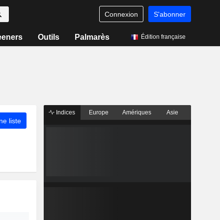
Connexion
S'abonner
eeners
Outils
Palmarès
Édition française
Indices
Europe
Amériques
Asie
ne liste