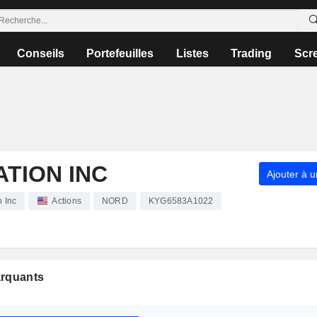
Conseils
Portefeuilles
Listes
Trading
Scr
TION INC
Ajouter à u
 Inc
Actions
NORD
KYG6583A1022
arquants