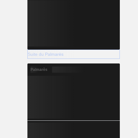
Suite du Palmarès
Palmarès