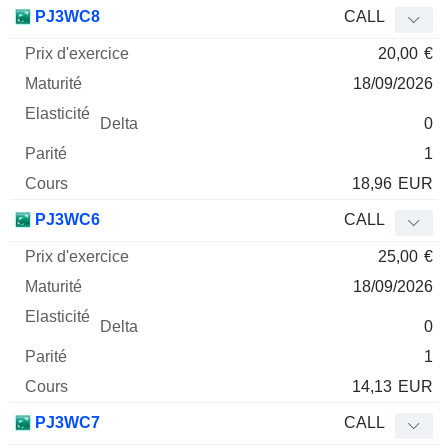
Prix
PJ3WC8
CALL
d'exercice
Maturité
Elasticité
Delta
20,00
€
Mnemo
Type
Parité
18/09/2026
0
1
18,96
EUR
PJ3WC6
CALL
25,00
€
18/09/2026
0
1
14,13
EUR
PJ3WC7
CALL