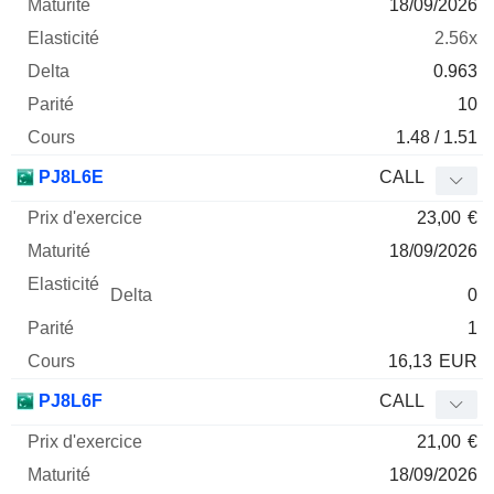
18/09/2026
2.56x
0.963
10
1.48 / 1.51
PJ8L6E
CALL
23,00
€
18/09/2026
0
1
16,13
EUR
PJ8L6F
CALL
21,00
€
18/09/2026