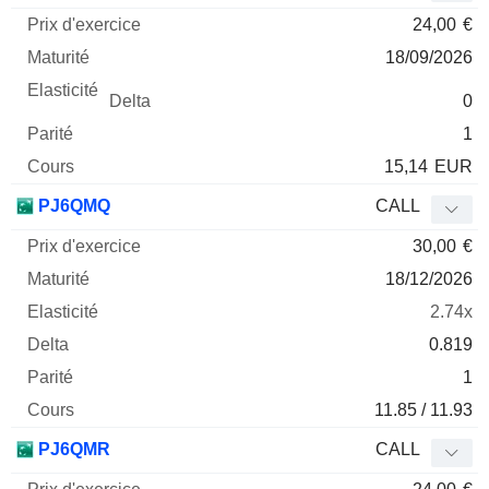
24,00
€
18/09/2026
0
1
15,14
EUR
PJ6QMQ
CALL
30,00
€
18/12/2026
2.74x
0.819
1
11.85 / 11.93
PJ6QMR
CALL