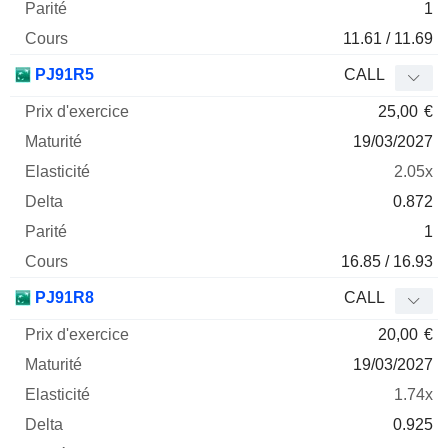
1
11.61 / 11.69
PJ91R5
CALL
25,00
€
19/03/2027
2.05x
0.872
1
16.85 / 16.93
PJ91R8
CALL
20,00
€
19/03/2027
1.74x
0.925