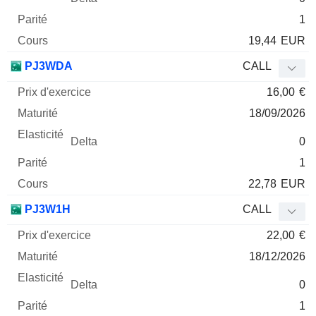
1
19,44
EUR
PJ3WDA
CALL
16,00
€
18/09/2026
0
1
22,78
EUR
PJ3W1H
CALL
22,00
€
18/12/2026
0
1