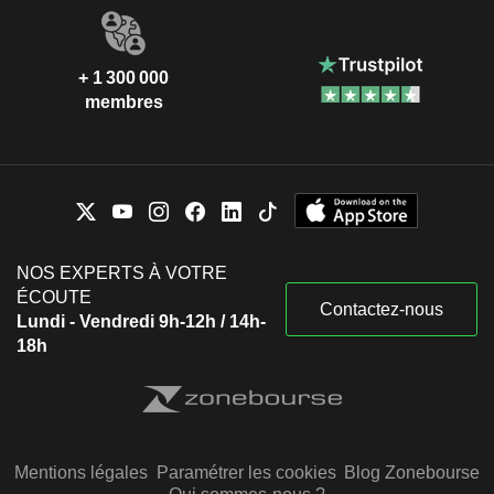
+ 1 300 000
membres
NOS EXPERTS À VOTRE
ÉCOUTE
Contactez-nous
Lundi - Vendredi 9h-12h / 14h-
18h
Mentions légales
Paramétrer les cookies
Blog Zonebourse