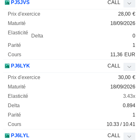
PJ5JVS
CALL
28,00
€
18/09/2026
0
1
11,36
EUR
PJ6LYK
CALL
30,00
€
18/09/2026
3.43x
0.894
1
10.33 / 10.41
PJ6LYL
CALL