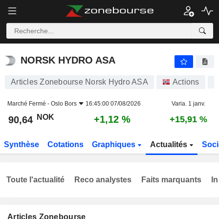
NORSK HYDRO ASA
90,64
kr
+1,12 %
NORSK HYDRO ASA
Articles Zonebourse Norsk Hydro ASA
Actions
N
Marché Fermé -
Oslo Bors
16:45:00 07/08/2026
Varia. 1 janv.
NOK
+1,12 %
90,64
+15,91 %
Synthèse
Cotations
Graphiques
Actualités
Soci
Toute l'actualité
Reco analystes
Faits marquants
In
Articles Zonebourse