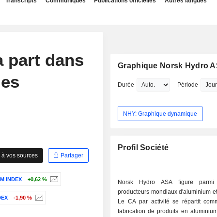
Transcripts
Communiqués
Publications officielles
Autres langues
a part dans
Graphique Norsk Hydro 
ies
Durée
Période
NHY: Graphique dynamique
Profil Société
 à vos sources
Partager
M INDEX
+0,62 %
Norsk Hydro ASA figure parmi
producteurs mondiaux d'aluminium et
DEX
-1,90 %
Le CA par activité se répartit comm
fabrication de produits en aluminiu