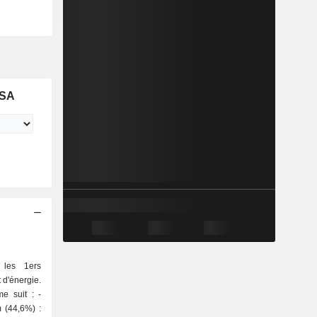
ASA
 les 1ers
 d'énergie.
e suit : -
m (44,6%) :