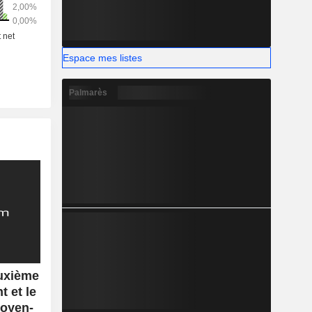
Espace mes listes
Palmarès
uxième
t et le
Moyen-