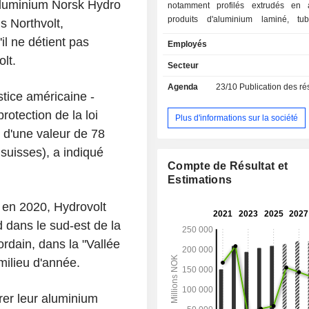
aluminium Norsk Hydro
notamment profilés extrudés en 
produits d'aluminium laminé, tub
s Northvolt,
métaux de construction, co
il ne détient pas
Employés
automobiles, etc. ; - vente et négoce
lt.
d'aluminium (36,4%) ; - production et raffinage
Secteur
d'aluminium (16,6%) : bauxite e
Agenda
23/10
Publication des résultat
aluminium brut et produits de f
tice américaine -
aluminium ; - production et distribution d'énergie
rotection de la loi
(2,4%) : électricité (2e producteur no
Plus d'informations sur la société
énergie hydroélectrique. La répartition
st d'une valeur de 78
géographique du CA est la suivante
 suisses), a indiqué
(5,9%), Allemagne (9,5%), Polog
Compte de Résultat et
France (3,9%), Union européenne
Estimations
Suisse (6,9%), Royaume-Uni (2,3
(7,9%), Etats-Unis (22,3%), Amériqu
 en 2020, Hydrovolt
Japon (3,6%), Chine (2,6%), Asie
 dans le sud-est de la
Orient (10,3%).
ordain, dans la "Vallée
milieu d'année.
rer leur aluminium