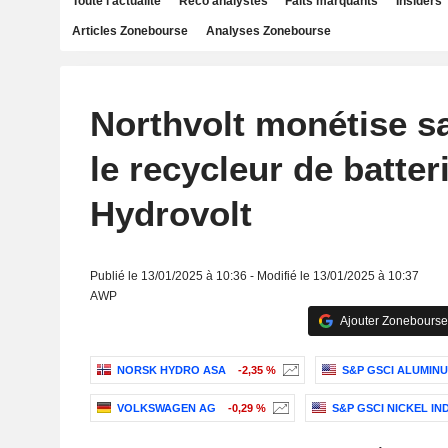
Toute l'actualité
Reco analystes
Faits marquants
Insiders
Articles Zonebourse
Analyses Zonebourse
Northvolt monétise s
le recycleur de batter
Hydrovolt
Publié le 13/01/2025 à 10:36 - Modifié le 13/01/2025 à 10:37
AWP
Ajouter Zonebourse
NORSK HYDRO ASA
-2,35 %
S&P GSCI ALUMINU
VOLKSWAGEN AG
-0,29 %
S&P GSCI NICKEL IN