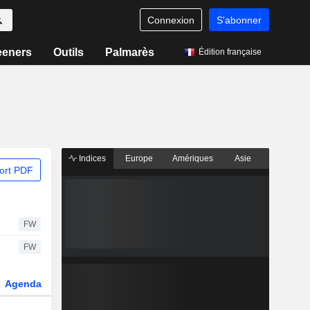
Connexion
S'abonner
eeners
Outils
Palmarès
Édition française
Indices
Europe
Amériques
Asie
ort PDF
FW
FW
Agenda
Secteur
Dérivés
Fonds et ETFs