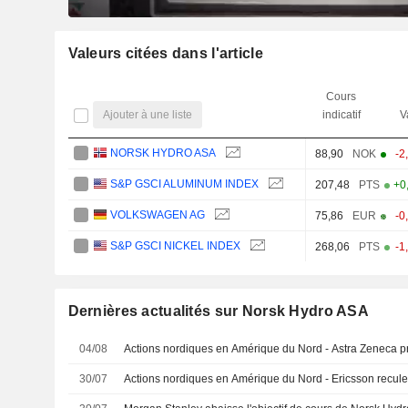
Valeurs citées dans l'article
Cours
Ajouter à une liste
indicatif
V
NORSK HYDRO ASA
88,90
NOK
-2
S&P GSCI ALUMINUM INDEX
207,48
PTS
+0
VOLKSWAGEN AG
75,86
EUR
-0
S&P GSCI NICKEL INDEX
268,06
PTS
-1
Dernières actualités sur Norsk Hydro ASA
04/08
Actions nordiques en Amérique du Nord - Astra Zeneca p
30/07
Actions nordiques en Amérique du Nord - Ericsson recul