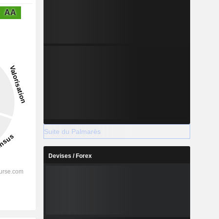
AA
Suite du Palmarès
Devises / Forex