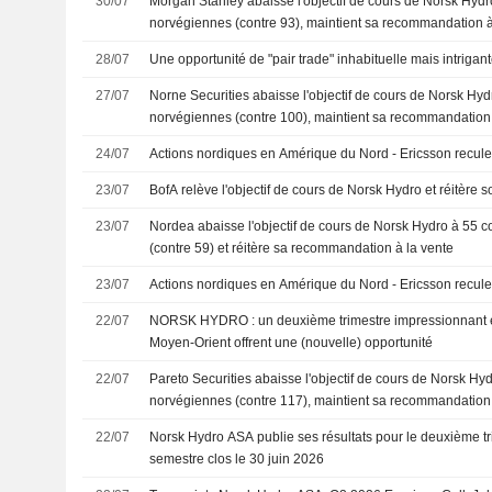
30/07
Morgan Stanley abaisse l'objectif de cours de Norsk Hyd
norvégiennes (contre 93), maintient sa recommandation à
BN
28/07
Une opportunité de "pair trade" inhabituelle mais intrigan
27/07
Norne Securities abaisse l'objectif de cours de Norsk Hy
norvégiennes (contre 100), maintient sa recommandation 
24/07
Actions nordiques en Amérique du Nord - Ericsson recul
23/07
BofA relève l'objectif de cours de Norsk Hydro et réitère s
23/07
Nordea abaisse l'objectif de cours de Norsk Hydro à 55
(contre 59) et réitère sa recommandation à la vente
23/07
Actions nordiques en Amérique du Nord - Ericsson recul
22/07
NORSK HYDRO : un deuxième trimestre impressionnant et le regain de tensions au
Moyen-Orient offrent une (nouvelle) opportunité
22/07
Pareto Securities abaisse l'objectif de cours de Norsk H
norvégiennes (contre 117), maintient sa recommandation
22/07
Norsk Hydro ASA publie ses résultats pour le deuxième tr
semestre clos le 30 juin 2026