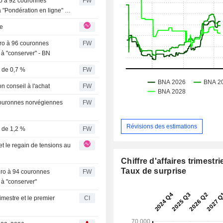
ro à 92 couronnes
FW
 "Pondération en ligne" -
te
dro à 96 couronnes
FW
à "conserver" - BN
e de 0,7 %
FW
on conseil à l'achat
FW
 couronnes norvégiennes
FW
Révisions des estimations
e de 1,2 %
FW
Chiffre d'affaires trimestrie
Taux de surprise
ydro à 94 couronnes
FW
 à "conserver"
imestre et le premier
CI