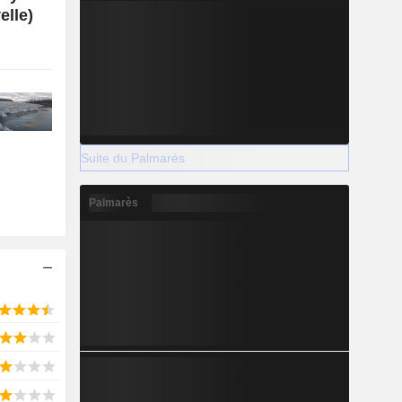
elle)
Suite du Palmarès
Palmarès