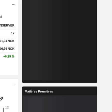
s
at
NSERVER
17
91,04
NOK
96,76
NOK
+6,29 %
Matières Premières