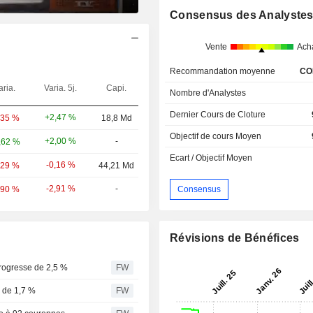
Consensus des Analyste
Vente
Ach
Recommandation moyenne
CO
aria.
Varia. 5j.
Capi.
Nombre d'Analystes
Dernier Cours de Cloture
+2,47 %
,35 %
18,8 Md
Objectif de cours Moyen
+2,00 %
-
,62 %
Ecart / Objectif Moyen
-0,16 %
,29 %
44,21 Md
-2,91 %
-
Consensus
,90 %
Révisions de Bénéfices
rogresse de 2,5 %
FW
e de 1,7 %
FW