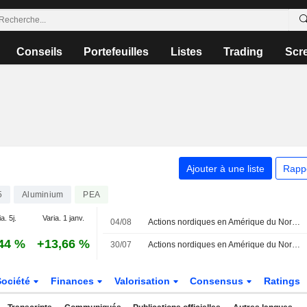
Conseils
Portefeuilles
Listes
Trading
Scr
Ajouter à une liste
Rapp
5
Aluminium
PEA
a. 5j.
Varia. 1 janv.
04/08
Actions nordiques en Amérique du Nord - Astra Zeneca progresse de 2,5 %
44 %
+13,66 %
30/07
Actions nordiques en Amérique du Nord - Ericsson recule de 1,7 %
Société
Finances
Valorisation
Consensus
Ratings