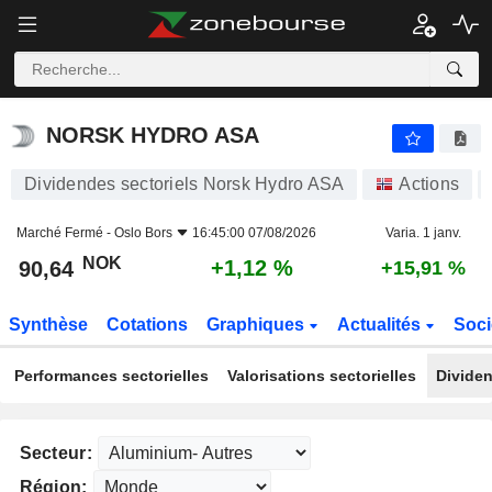
NORSK HYDRO ASA
90,64
kr
+1,12 %
NORSK HYDRO ASA
Dividendes sectoriels Norsk Hydro ASA
Actions
Marché Fermé -
Oslo Bors
16:45:00 07/08/2026
Varia. 1 janv.
NOK
+1,12 %
90,64
+15,91 %
Synthèse
Cotations
Graphiques
Actualités
Soci
Performances sectorielles
Valorisations sectorielles
Dividen
Secteur:
Région: