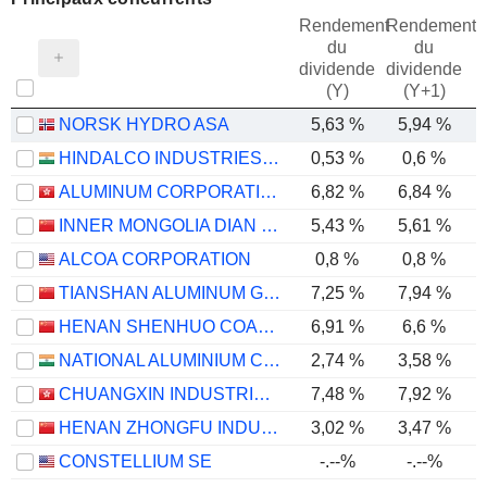
Rendement
Rendement
du
du
dividende
dividende
(Y)
(Y+1)
NORSK HYDRO ASA
5,63 %
5,94 %
HINDALCO INDUSTRIES LIMITED
0,53 %
0,6 %
ALUMINUM CORPORATION OF CHINA LIMITED
6,82 %
6,84 %
INNER MONGOLIA DIAN TOU ENERGY CORPORATION LIMITED
5,43 %
5,61 %
ALCOA CORPORATION
0,8 %
0,8 %
TIANSHAN ALUMINUM GROUP CO.,LTD
7,25 %
7,94 %
HENAN SHENHUO COAL INDUSTRY AND ELECTRICITY POWER CO. LTD
6,91 %
6,6 %
NATIONAL ALUMINIUM COMPANY LIMITED
2,74 %
3,58 %
CHUANGXIN INDUSTRIES HOLDINGS LIMITED
7,48 %
7,92 %
HENAN ZHONGFU INDUSTRIAL CO.,LTD
3,02 %
3,47 %
CONSTELLIUM SE
-.--%
-.--%