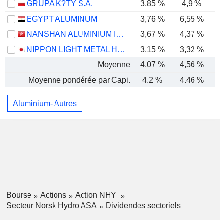
GRUPA K?TY S.A.
3,85 %
4,9 %
EGYPT ALUMINUM
3,76 %
6,55 %
NANSHAN ALUMINIUM INTERNATIONAL HOLDINGS LIMITED
3,67 %
4,37 %
NIPPON LIGHT METAL HOLDINGS COMPANY, LTD.
3,15 %
3,32 %
Moyenne
4,07 %
4,56 %
Moyenne pondérée par Capi.
4,2 %
4,46 %
Aluminium- Autres
Bourse
Actions
Action NHY
Secteur Norsk Hydro ASA
Dividendes sectoriels