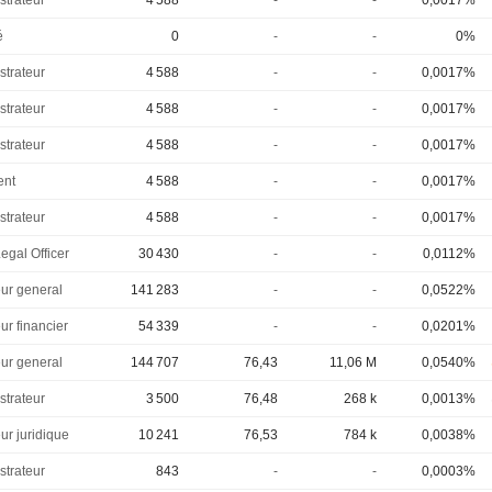
strateur
4 588
-
-
0,0017%
é
0
-
-
0%
strateur
4 588
-
-
0,0017%
strateur
4 588
-
-
0,0017%
strateur
4 588
-
-
0,0017%
ent
4 588
-
-
0,0017%
strateur
4 588
-
-
0,0017%
egal Officer
30 430
-
-
0,0112%
eur general
141 283
-
-
0,0522%
ur financier
54 339
-
-
0,0201%
eur general
144 707
76,43
11,06 M
0,0540%
strateur
3 500
76,48
268 k
0,0013%
ur juridique
10 241
76,53
784 k
0,0038%
strateur
843
-
-
0,0003%