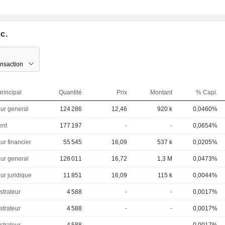
c.
ansaction
rincipal
Quantité
Prix
Montant
% Capi.
eur general
124 286
12,46
920 k
0,0460%
ent
177 197
-
-
0,0654%
ur financier
55 545
16,09
537 k
0,0205%
eur general
128 011
16,72
1,3 M
0,0473%
ur juridique
11 851
16,09
115 k
0,0044%
strateur
4 588
-
-
0,0017%
strateur
4 588
-
-
0,0017%