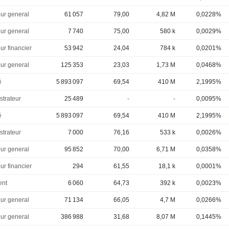
eur general
61 057
79,00
4,82 M
0,0228%
eur general
7 740
75,00
580 k
0,0029%
ur financier
53 942
24,04
784 k
0,0201%
eur general
125 353
23,03
1,73 M
0,0468%
é
5 893 097
69,54
410 M
2,1995%
strateur
25 489
-
-
0,0095%
é
5 893 097
69,54
410 M
2,1995%
strateur
7 000
76,16
533 k
0,0026%
eur general
95 852
70,00
6,71 M
0,0358%
ur financier
294
61,55
18,1 k
0,0001%
ent
6 060
64,73
392 k
0,0023%
eur general
71 134
66,05
4,7 M
0,0266%
eur general
386 988
31,68
8,07 M
0,1445%