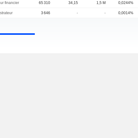
ur financier
65 310
34,15
1,5 M
0,0244%
strateur
3 646
-
-
0,0014%