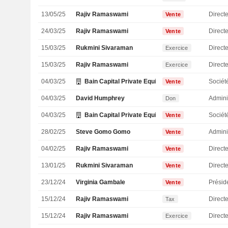
13/05/25
Rajiv Ramaswami
Direct
Vente
24/03/25
Rajiv Ramaswami
Direct
Vente
15/03/25
Rukmini Sivaraman
Directe
Exercice
15/03/25
Rajiv Ramaswami
Direct
Exercice
04/03/25
Bain Capital Private Equity LP
Sociét
Vente
04/03/25
David Humphrey
Admini
Don
04/03/25
Bain Capital Private Equity LP
Sociét
Vente
28/02/25
Steve Gomo Gomo
Admini
Vente
04/02/25
Rajiv Ramaswami
Direct
Vente
13/01/25
Rukmini Sivaraman
Directe
Vente
23/12/24
Virginia Gambale
Présid
Vente
15/12/24
Rajiv Ramaswami
Direct
Tax
15/12/24
Rajiv Ramaswami
Direct
Exercice