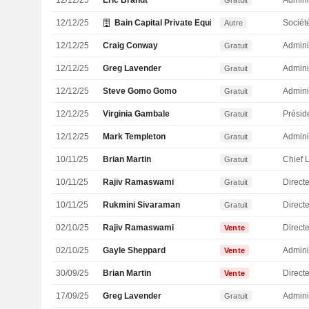
12/12/25
Eric Brandt
Admini
Gratuit
12/12/25
Bain Capital Private Equity LP
Sociét
Autre
12/12/25
Craig Conway
Admini
Gratuit
12/12/25
Greg Lavender
Admini
Gratuit
12/12/25
Steve Gomo Gomo
Admini
Gratuit
12/12/25
Virginia Gambale
Présid
Gratuit
12/12/25
Mark Templeton
Admini
Gratuit
10/11/25
Brian Martin
Chief L
Gratuit
10/11/25
Rajiv Ramaswami
Direct
Gratuit
10/11/25
Rukmini Sivaraman
Directe
Gratuit
02/10/25
Rajiv Ramaswami
Direct
Vente
02/10/25
Gayle Sheppard
Admini
Vente
30/09/25
Brian Martin
Directe
Vente
17/09/25
Greg Lavender
Admini
Gratuit