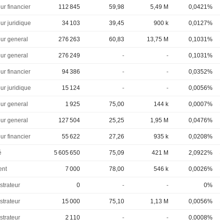
ur financier
112 845
59,98
5,49 M
0,0421%
ur juridique
34 103
39,45
900 k
0,0127%
eur general
276 263
60,83
13,75 M
0,1031%
eur general
276 249
-
-
0,1031%
ur financier
94 386
-
-
0,0352%
ur juridique
15 124
-
-
0,0056%
eur general
1 925
75,00
144 k
0,0007%
eur general
127 504
25,25
1,95 M
0,0476%
ur financier
55 622
27,26
935 k
0,0208%
é
5 605 650
75,09
421 M
2,0922%
ent
7 000
78,00
546 k
0,0026%
strateur
0
-
-
0%
strateur
15 000
75,10
1,13 M
0,0056%
strateur
2 110
-
-
0,0008%