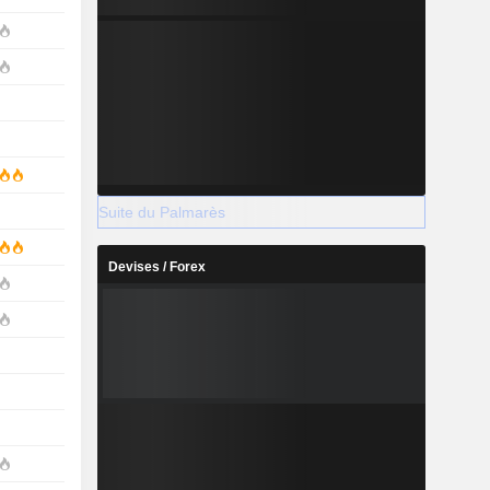
Suite du Palmarès
Devises / Forex