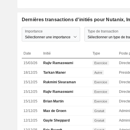
Dernières transactions d'initiés pour Nutanix, In
Importance
Type de transaction
Sélectionner une importance
Sélectionner un type de tr
Date
Initié
Type
Poste p
15/03/26
Rajiv Ramaswami
Direct
Exercice
18/12/25
Tarkan Maner
Presid
Autre
15/12/25
Rukmini Sivaraman
Directe
Exercice
15/12/25
Rajiv Ramaswami
Direct
Exercice
15/12/25
Brian Martin
Directe
Exercice
12/12/25
Max de Groen
Admini
Gratuit
12/12/25
Gayle Sheppard
Admini
Gratuit