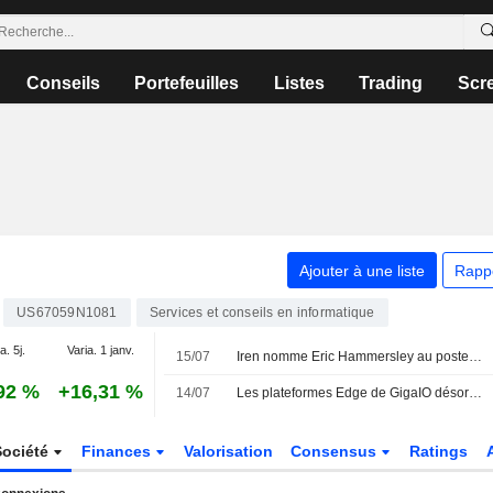
Conseils
Portefeuilles
Listes
Trading
Scr
Ajouter à une liste
Rapp
US67059N1081
Services et conseils en informatique
a. 5j.
Varia. 1 janv.
15/07
Iren nomme Eric Hammersley au poste de Chief Information Security Officer
92 %
+16,31 %
14/07
Les plateformes Edge de GigaIO désormais certifiées pour Nutanix Kubernetes Platform et Enterprise AI, résolvant le défi du " dernier kilomètre » de l'IA générative tactique
Société
Finances
Valorisation
Consensus
Ratings