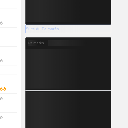
Suite du Palmarès
Palmarès