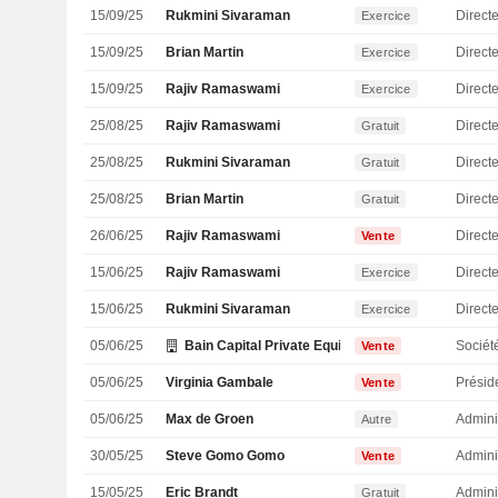
15/09/25
Rukmini Sivaraman
Directe
Exercice
15/09/25
Brian Martin
Directe
Exercice
15/09/25
Rajiv Ramaswami
Direct
Exercice
25/08/25
Rajiv Ramaswami
Direct
Gratuit
25/08/25
Rukmini Sivaraman
Directe
Gratuit
25/08/25
Brian Martin
Directe
Gratuit
26/06/25
Rajiv Ramaswami
Direct
Vente
15/06/25
Rajiv Ramaswami
Direct
Exercice
15/06/25
Rukmini Sivaraman
Directe
Exercice
05/06/25
Bain Capital Private Equity LP
Sociét
Vente
05/06/25
Virginia Gambale
Présid
Vente
05/06/25
Max de Groen
Admini
Autre
30/05/25
Steve Gomo Gomo
Admini
Vente
15/05/25
Eric Brandt
Admini
Gratuit