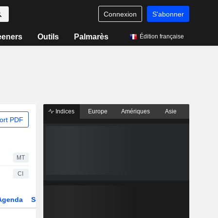
Connexion
S'abonner
eeners
Outils
Palmarès
Édition française
Indices
Europe
Amériques
Asie
ort PDF
MT
CI
Agenda
Secteur
Dérivés
Fonds et ETFs