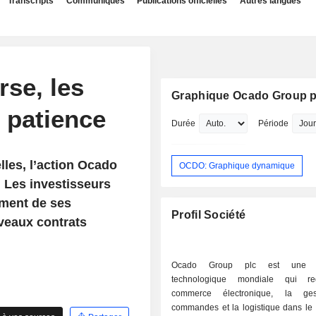
Transcripts
Communiqués
Publications officielles
Autres langues
se, les
Graphique Ocado Group p
 patience
Durée
Période
les, l’action Ocado
OCDO: Graphique dynamique
 Les investisseurs
ement de ses
Profil Société
veaux contrats
Ocado Group plc est une en
technologique mondiale qui red
commerce électronique, la ge
commandes et la logistique dans le 