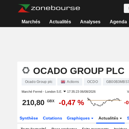
Marchés
Actualités
Analyses
Agenda
OCADO GROUP PLC
Ocado Group plc
Actions
OCDO
GB00B3MBS
Marché Fermé -
London S.E.
17:35:23 06/08/2026
V
210,80
-0,47 %
GBX
-
Synthèse
Cotations
Graphiques
Actualités