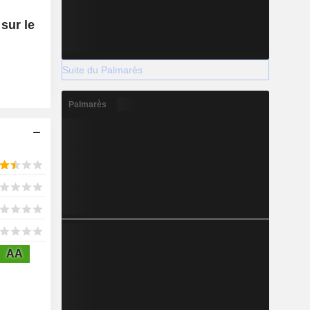
sur le
Suite du Palmarès
Palmarès
AA