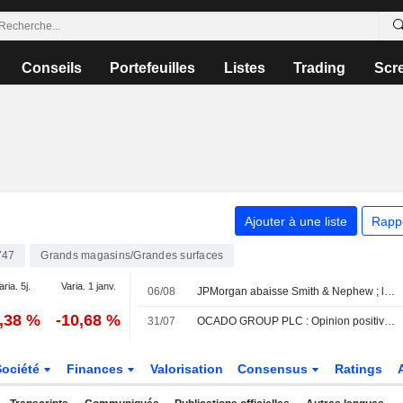
Conseils
Portefeuilles
Listes
Trading
Scr
Ajouter à une liste
Rapp
747
Grands magasins/Grandes surfaces
aria. 5j.
Varia. 1 janv.
06/08
JPMorgan abaisse Smith & Nephew ; les courtiers plébiscitent Next
0,38 %
-10,68 %
31/07
OCADO GROUP PLC : Opinion positive de AlphaValue/Baader Europe
Société
Finances
Valorisation
Consensus
Ratings