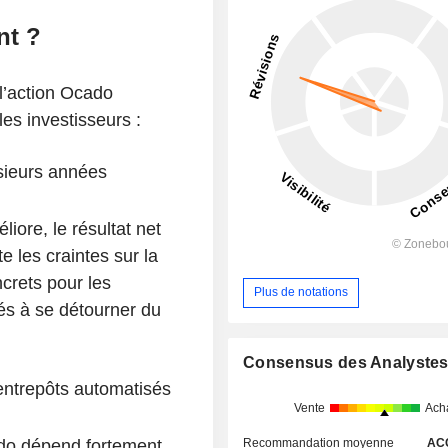
nt ?
 l’action Ocado
les investisseurs :
sieurs années
iore, le résultat net
 les craintes sur la
ncrets pour les
Plus de notations
és à se détourner du
Consensus des Analyste
entrepôts automatisés
Vente
Ach
Recommandation moyenne
AC
do dépend fortement