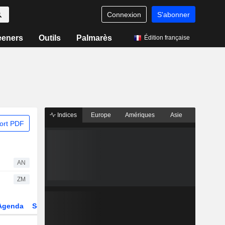
Connexion
S'abonner
eeners
Outils
Palmarès
Édition française
Indices
Europe
Amériques
Asie
ort PDF
AN
ZM
Agenda
Secteur
Dérivés
Fonds et ETFs