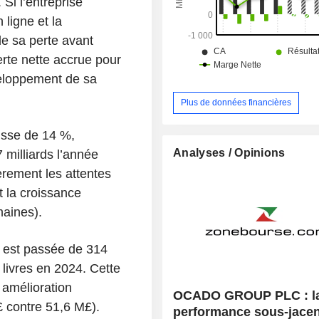
 Si l’entreprise
permet aux entreprises de nombreu
de pérenniser leurs opérations logist
 ligne et la
de sa perte avant
erte nette accrue pour
veloppement de sa
Plus de données financières
usse de 14 %,
Analyses / Opinions
7 milliards l’année
rement les attentes
 la croissance
maines).
e est passée de 314
 livres en 2024. Cette
 amélioration
OCADO GROUP PLC : la 
 contre 51,6 M£).
performance sous-jacen