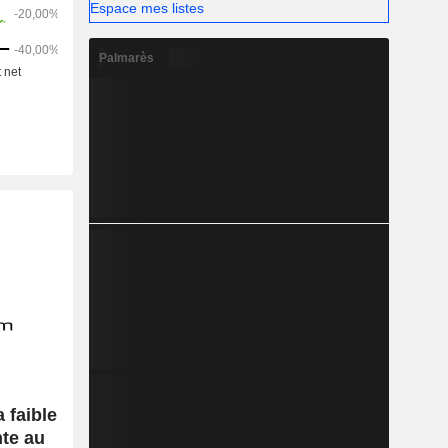
x secteurs
Espace mes listes
iques.
Palmarès
faible
te au