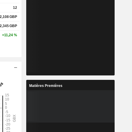
12
2,108
GBP
2,345
GBP
+11,24 %
Matières Premières