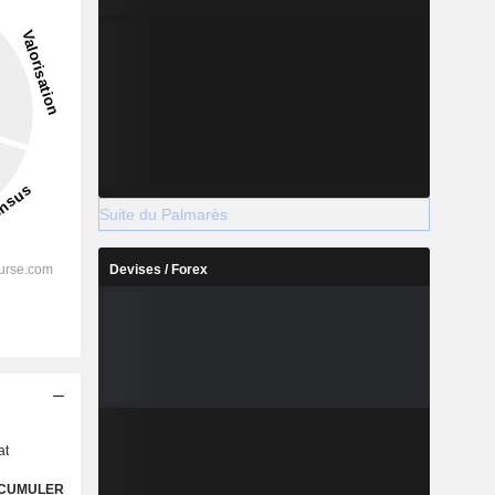
Suite du Palmarès
Devises / Forex
s
at
CUMULER