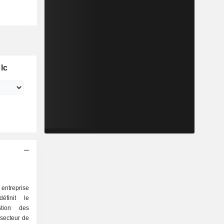
lc
treprise
éfinit le
stion des
secteur de