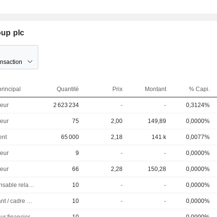
oup plc
ansaction
rincipal
Quantité
Prix
Montant
% Capi.
eur
2 623 234
-
-
0,3124%
eur
75
2,00
149,89
0,0000%
ent
65 000
2,18
141 k
0,0077%
eur
9
-
-
0,0000%
eur
66
2,28
150,28
0,0000%
Responsable relations investisseurs
10
-
-
0,0000%
Dirigeant / cadre principal
10
-
-
0,0000%