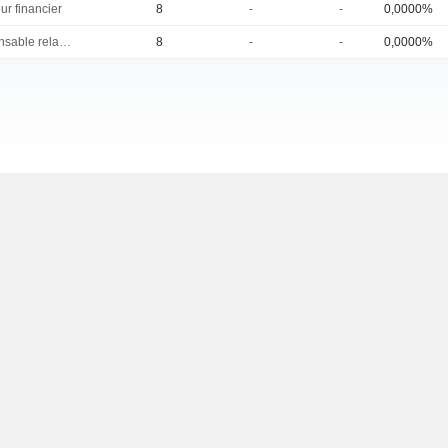
ur financier
8
-
-
0,0000%
Responsable relations investisseurs
8
-
-
0,0000%