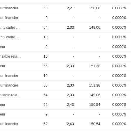
ur financier
68
2,21
150,08
0,0000%
ur financier
9
-
-
0,0000%
Dirigeant / cadre principal
64
2,33
149,06
0,0000%
Dirigeant / cadre principal
10
-
-
0,0000%
eur
9
-
-
0,0000%
Responsable relations investisseurs
10
-
-
0,0000%
eur
65
2,33
151,38
0,0000%
ur financier
10
-
-
0,0000%
ur financier
65
2,33
151,38
0,0000%
Responsable relations investisseurs
64
2,33
149,06
0,0000%
eur
62
2,43
150,54
0,0000%
eur
9
-
-
0,0000%
ur financier
62
2,43
150,54
0,0000%