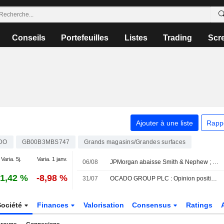
Conseils
Portefeuilles
Listes
Trading
Scr
Ajouter à une liste
Rapp
DO
GB00B3MBS747
Grands magasins/Grandes surfaces
Varia. 5j.
Varia. 1 janv.
06/08
JPMorgan abaisse Smith & Nephew ; les courtiers plébiscitent Next
1,42 %
-8,98 %
31/07
OCADO GROUP PLC : Opinion positive de AlphaValue/Baader Europe
Société
Finances
Valorisation
Consensus
Ratings