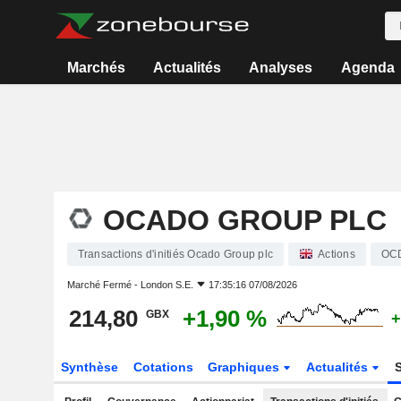
Marchés
Actualités
Analyses
Agenda
OCADO GROUP PLC
Transactions d'initiés Ocado Group plc
Actions
OC
Marché Fermé -
London S.E.
17:35:16 07/08/2026
214,80
+1,90 %
GBX
+
Synthèse
Cotations
Graphiques
Actualités