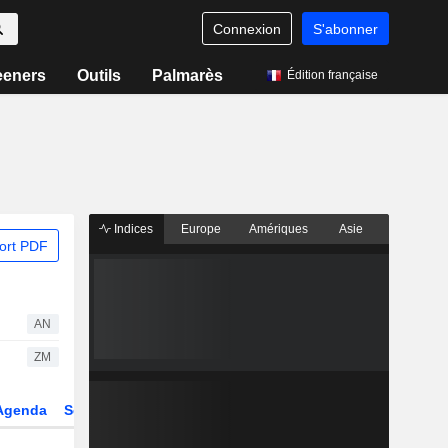
Connexion
S'abonner
eeners
Outils
Palmarès
Édition française
Indices
Europe
Amériques
Asie
ort PDF
AN
ZM
Agenda
Secteur
Dérivés
Fonds et ETFs