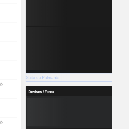
Suite du Palmarès
Devises / Forex