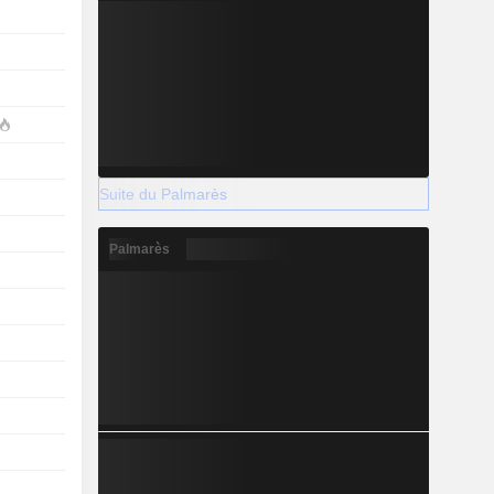
Suite du Palmarès
Palmarès