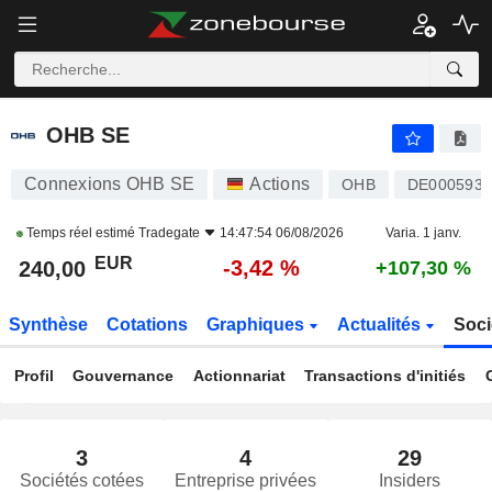
OHB SE
240,00
€
-3,42 %
OHB SE
Connexions OHB SE
Actions
OHB
DE0005936
Temps réel estimé
Tradegate
14:47:54 06/08/2026
Varia. 1 janv.
EUR
-3,42 %
240,00
+107,30 %
Synthèse
Cotations
Graphiques
Actualités
Soci
Profil
Gouvernance
Actionnariat
Transactions d'initiés
3
4
29
Sociétés cotées
Entreprise privées
Insiders