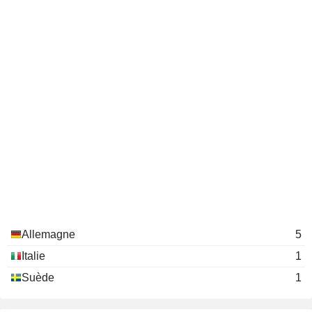
Allemagne
5
Italie
1
Suède
1