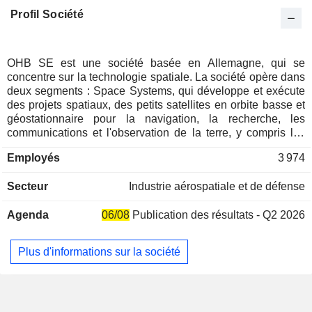
Profil Société
OHB SE est une société basée en Allemagne, qui se
concentre sur la technologie spatiale. La société opère dans
deux segments : Space Systems, qui développe et exécute
des projets spatiaux, des petits satellites en orbite basse et
géostationnaire pour la navigation, la recherche, les
communications et l'observation de la terre, y compris les
charges utiles scientifiques ; et Aerospace + Industrial
Employés
3 974
Products, responsable de la fabrication de produits
aéronautiques et spatiaux ainsi que d'autres activités
Secteur
Industrie aérospatiale et de défense
industrielles. La société opère par le biais de plusieurs
filiales situées en Allemagne, en Italie, au Luxembourg, en
Agenda
06/08
Publication des résultats - Q2 2026
Belgique, en France, en Suède, au Royaume-Uni et en
Guyane française, notamment OHB Logistic Solutions
GmbH, OHB France SAS, OHB Sweden AB, MT Aerospace
Plus d'informations sur la société
Guyane SAS et ORBCOMM Deutschland
Satellitenkommunikation AG.