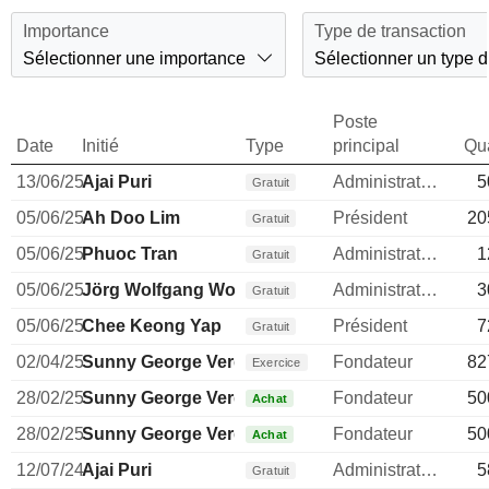
Importance
Type de transaction
Sélectionner une importance
Sélectionner un type d
Poste
Date
Initié
Type
principal
Qua
13/06/25
Ajai Puri
Administrateur
5
Gratuit
05/06/25
Ah Doo Lim
Président
20
Gratuit
05/06/25
Phuoc Tran
Administrateur
1
Gratuit
05/06/25
Jörg Wolfgang Wolle
Administrateur
3
Gratuit
05/06/25
Chee Keong Yap
Président
7
Gratuit
02/04/25
Sunny George Verghese
Fondateur
82
Exercice
28/02/25
Sunny George Verghese
Fondateur
50
Achat
28/02/25
Sunny George Verghese
Fondateur
50
Achat
12/07/24
Ajai Puri
Administrateur
5
Gratuit