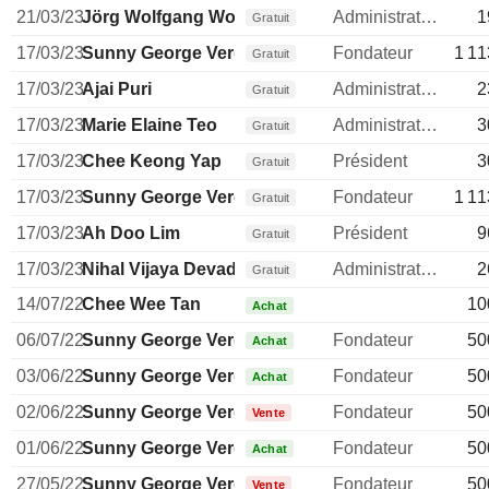
21/03/23
Jörg Wolfgang Wolle
Administrateur
1
Gratuit
17/03/23
Sunny George Verghese
Fondateur
1 11
Gratuit
17/03/23
Ajai Puri
Administrateur
2
Gratuit
17/03/23
Marie Elaine Teo
Administrateur
3
Gratuit
17/03/23
Chee Keong Yap
Président
3
Gratuit
17/03/23
Sunny George Verghese
Fondateur
1 11
Gratuit
17/03/23
Ah Doo Lim
Président
9
Gratuit
17/03/23
Nihal Vijaya Devadas Kaviratne
Administrateur
2
Gratuit
14/07/22
Chee Wee Tan
10
Achat
06/07/22
Sunny George Verghese
Fondateur
50
Achat
03/06/22
Sunny George Verghese
Fondateur
50
Achat
02/06/22
Sunny George Verghese
Fondateur
50
Vente
01/06/22
Sunny George Verghese
Fondateur
50
Achat
27/05/22
Sunny George Verghese
Fondateur
50
Vente