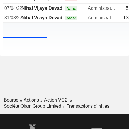
07/04/22
Nihal Vijaya Devadas Kaviratne
Administrateur
5
Achat
31/03/22
Nihal Vijaya Devadas Kaviratne
Administrateur
13
Achat
Bourse
Actions
Action VC2
Société Olam Group Limited
Transactions d'initiés