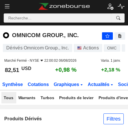
OMNICOM GROUP., INC.
82,51
$
+0,98 %
OMNICOM GROUP., INC.
Dérivés Omnicom Group., Inc.
Actions
OMC
U
Marché Fermé -
NYSE
22:00:02 06/08/2026
Varia. 1 janv.
USD
+0,98 %
82,51
+2,18 %
Synthèse
Cotations
Graphiques
Actualités
Soci
Tous
Warrants
Turbos
Produits de levier
Produits d'inv
Filtres
Produits Dérivés