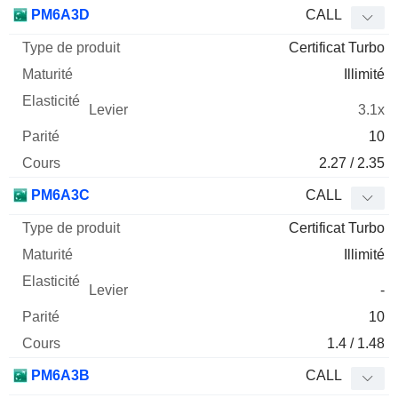
Type
PM6A3D
CALL
de
Certificat Turbo
Mnemo
Type
produit
Maturité
Elasticité
Levier
Parité
Co
Illimité
3.1x
10
2.27 / 2.35
PM6A3C
CALL
Certificat Turbo
Illimité
-
10
1.4 / 1.48
PM6A3B
CALL