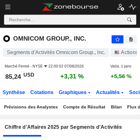
OMNICOM GROUP., INC.
85,24
$
+3,31 %
OMNICOM GROUP., INC.
Segments d'Activités Omnicom Group., Inc.
Actions
Marché Fermé -
NYSE
22:00:02 07/08/2026
Varia. 1 janv.
USD
+3,31 %
85,24
+5,56 %
Synthèse
Cotations
Graphiques
Actualités
Soci
Prévisions des Analystes
Compte de Résultat
Bilan
Flux d
Chiffre d'Affaires 2025 par Segments d'Activités