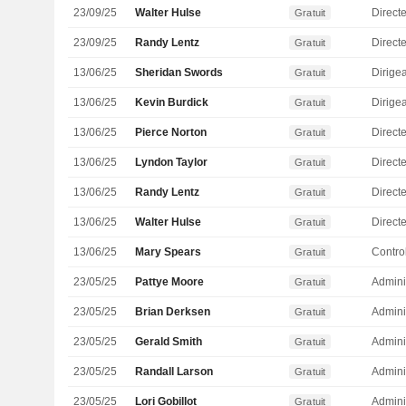
23/09/25
Walter Hulse
Directe
Gratuit
23/09/25
Randy Lentz
Gratuit
13/06/25
Sheridan Swords
Gratuit
13/06/25
Kevin Burdick
Gratuit
13/06/25
Pierce Norton
Direct
Gratuit
13/06/25
Lyndon Taylor
Directe
Gratuit
13/06/25
Randy Lentz
Gratuit
13/06/25
Walter Hulse
Directe
Gratuit
13/06/25
Mary Spears
Gratuit
23/05/25
Pattye Moore
Admini
Gratuit
23/05/25
Brian Derksen
Admini
Gratuit
23/05/25
Gerald Smith
Admini
Gratuit
23/05/25
Randall Larson
Admini
Gratuit
23/05/25
Lori Gobillot
Admini
Gratuit