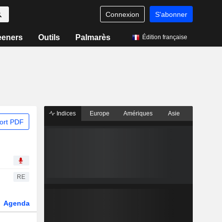
Connexion
S'abonner
eeners
Outils
Palmarès
Édition française
Indices
Europe
Amériques
Asie
ort PDF
RE
Agenda
Secteur
Dérivés
Fonds et ETFs