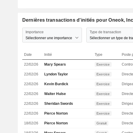
Dernières transactions d'initiés pour Oneok, Inc
Importance
Type de transaction
Sélectionner une importance
Sélectionner un type de tr
Date
Initié
Type
Poste p
22/02/26
Mary Spears
Exercice
22/02/26
Lyndon Taylor
Directe
Exercice
22/02/26
Kevin Burdick
Exercice
22/02/26
Walter Hulse
Directe
Exercice
22/02/26
Sheridan Swords
Exercice
22/02/26
Pierce Norton
Direct
Exercice
18/02/26
Pierce Norton
Direct
Gratuit