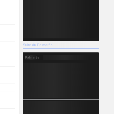
Suite du Palmarès
Palmarès