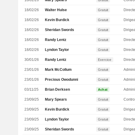
18/02/26
Mary Spears
Gratuit
18/02/26
Walter Hulse
Directe
Gratuit
18/02/26
Kevin Burdick
Gratuit
18/02/26
Sheridan Swords
Gratuit
18/02/26
Randy Lentz
Gratuit
18/02/26
Lyndon Taylor
Directe
Gratuit
30/01/26
Randy Lentz
Exercice
23/01/26
Mark McCollum
Admini
Gratuit
23/01/26
Precious Owodunni
Admini
Gratuit
03/11/25
Brian Derksen
Admini
Achat
23/09/25
Mary Spears
Gratuit
23/09/25
Kevin Burdick
Gratuit
23/09/25
Lyndon Taylor
Directe
Gratuit
23/09/25
Sheridan Swords
Gratuit