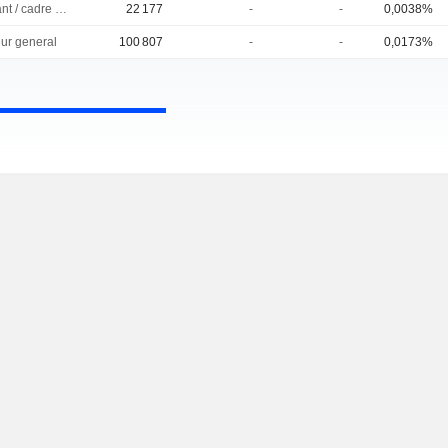
Dirigeant / cadre principal
22 177
-
-
0,0038%
eur general
100 807
-
-
0,0173%