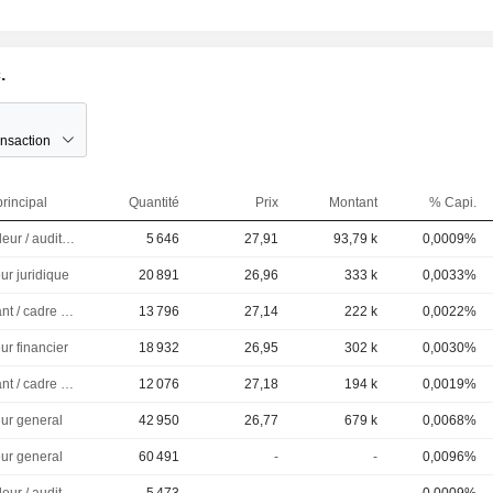
.
ansaction
rincipal
Quantité
Prix
Montant
% Capi.
Controleur / auditeur
5 646
27,91
93,79 k
0,0009%
ur juridique
20 891
26,96
333 k
0,0033%
Dirigeant / cadre principal
13 796
27,14
222 k
0,0022%
ur financier
18 932
26,95
302 k
0,0030%
Dirigeant / cadre principal
12 076
27,18
194 k
0,0019%
eur general
42 950
26,77
679 k
0,0068%
eur general
60 491
-
-
0,0096%