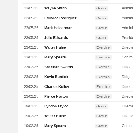
23/05/25
Wayne Smith
Admini
Gratuit
23/05/25
Eduardo Rodriguez
Admini
Gratuit
23/05/25
Mark Helderman
Admini
Gratuit
23/05/25
Julie Edwards
Présid
Gratuit
23/02/25
Walter Hulse
Directe
Exercice
23/02/25
Mary Spears
Exercice
23/02/25
Sheridan Swords
Exercice
23/02/25
Kevin Burdick
Exercice
23/02/25
Charles Kelley
Exercice
23/02/25
Pierce Norton
Direct
Exercice
19/02/25
Lyndon Taylor
Directe
Gratuit
19/02/25
Walter Hulse
Directe
Gratuit
19/02/25
Mary Spears
Gratuit