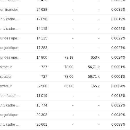
Controleur / auditeur
5 473
-
-
0,0009%
ur financier
24 628
-
-
0,0039%
Dirigeant / cadre principal
12 098
-
-
0,0019%
Dirigeant / cadre principal
14 115
-
-
0,0022%
Directeur des operations
14 115
-
-
0,0022%
ur juridique
17 283
-
-
0,0027%
Directeur des operations
14 800
79,19
653 k
0,0024%
strateur
727
78,00
56,71 k
0,0001%
strateur
727
78,00
56,71 k
0,0001%
strateur
2 500
66,00
165 k
0,0004%
Controleur / auditeur
11 019
-
-
0,0018%
Dirigeant / cadre principal
13 774
-
-
0,0022%
ur juridique
30 303
-
-
0,0049%
Dirigeant / cadre principal
20 661
-
-
0,0033%