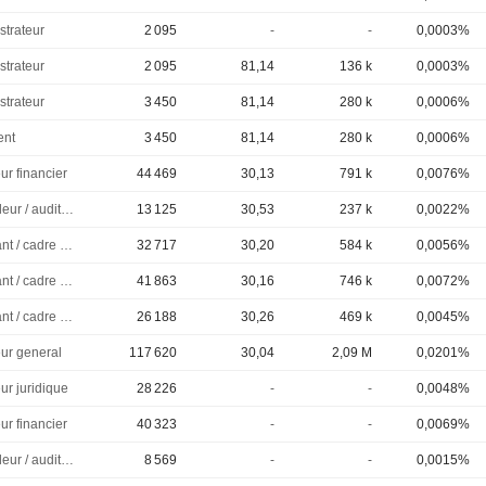
strateur
2 095
-
-
0,0003%
strateur
2 095
81,14
136 k
0,0003%
strateur
3 450
81,14
280 k
0,0006%
ent
3 450
81,14
280 k
0,0006%
ur financier
44 469
30,13
791 k
0,0076%
Controleur / auditeur
13 125
30,53
237 k
0,0022%
Dirigeant / cadre principal
32 717
30,20
584 k
0,0056%
Dirigeant / cadre principal
41 863
30,16
746 k
0,0072%
Dirigeant / cadre principal
26 188
30,26
469 k
0,0045%
eur general
117 620
30,04
2,09 M
0,0201%
ur juridique
28 226
-
-
0,0048%
ur financier
40 323
-
-
0,0069%
Controleur / auditeur
8 569
-
-
0,0015%