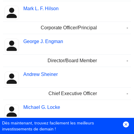
Mark L. F. Hilson
Corporate Officer/Principal
-
George J. Engman
Director/Board Member
-
Andrew Sheiner
Chief Executive Officer
-
Michael G. Locke
Dès maintenant, trouvez facilement les meilleurs
Public Communications Contact
-
investissements de demain !