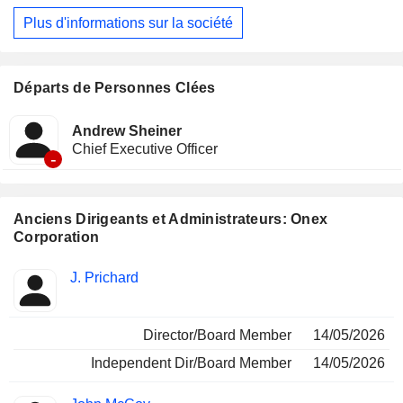
investissement : Onex Partners et ONCAP. De même, dans
Plus d'informations sur la société
le domaine du crédit, elle lève et investit des capitaux dans
le cadre de plusieurs stratégies de crédit privé, de crédit
liquide et d’actions cotées. Ses investisseurs comprennent
un large éventail de clients internationaux, notamment des
Départs de Personnes Clées
régimes de retraite publics et privés, des fonds souverains,
des banques, des compagnies d’assurance, des family
Andrew Sheiner
offices et des particuliers fortunés.
Chief Executive Officer
-
Anciens Dirigeants et Administrateurs: Onex
Corporation
Fonctions
J. Prichard
Insider
occupées
Director/Board Member
14/05/2026
Independent Dir/Board Member
14/05/2026