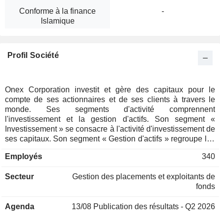
Conforme à la finance
-
Islamique
Profil Société
Onex Corporation investit et gère des capitaux pour le
compte de ses actionnaires et de ses clients à travers le
monde. Ses segments d'activité comprennent
l'investissement et la gestion d'actifs. Son segment «
Investissement » se consacre à l'activité d'investissement de
ses capitaux. Son segment « Gestion d'actifs » regroupe les
activités de gestion d'actifs fournies par la société pour
Employés
340
soutenir ses stratégies de capital-investissement et de
crédit, ainsi que ses fonctions corporate. Elle exerce deux
Secteur
Gestion des placements et exploitants de
activités principales : le capital-investissement et le crédit.
fonds
Dans le domaine du capital-investissement, elle lève des
fonds auprès d’investisseurs tiers et les investit,
Agenda
13/08
Publication des résultats - Q2 2026
conjointement avec son propre capital d’investissement, par
l’intermédiaire des fonds de ses plateformes de capital-