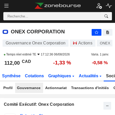
ONEX CORPORATION
112,00
$
-1,33 %
ONEX CORPORATION
Gouvernance Onex Corporation
Actions
ONEX
Temps réel estimé
TE
17:12:36 06/08/2026
Varia. 1 janv.
CAD
-1,33 %
112,00
-0,58 %
Synthèse
Cotations
Graphiques
Actualités
Soci
Profil
Gouvernance
Actionnariat
Transactions d'initiés
Comité Exécutif: Onex Corporation
Fonctions