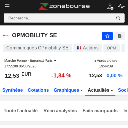
OPMOBILITY SE
12,53
€
-1,34 %
OPMOBILITY SE
Communiqués OPmobility SE
Actions
OPM
F
Marché Fermé -
Euronext Paris
Après clôture
17:55:00 06/08/2026
19:44:39
EUR
-1,34 %
12,53
12,53
0,00 %
Synthèse
Cotations
Graphiques
Actualités
Soci
Toute l'actualité
Reco analystes
Faits marquants
In