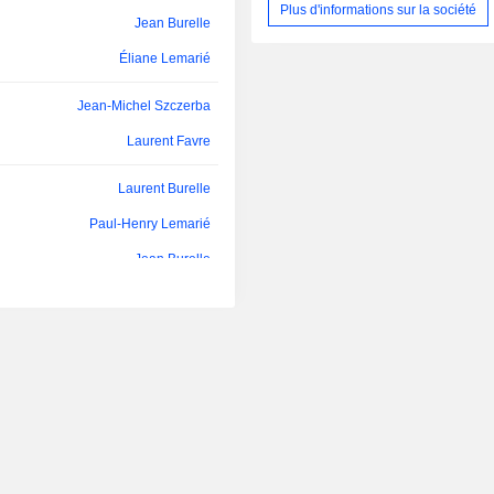
dédiée au développement des l
Plus d'informations sur la société
Jean Burelle
OP'nSoft.
Nathalie Delbreuve
Éliane Lemarié
Jesus María Herrera Barandíarán
Jean-Michel Szczerba
Sophie Lacouture-Roux
Laurent Favre
Jana Kley
Laurent Burelle
Bernd Gottschalk
Paul-Henry Lemarié
Jean Burelle
Paul-Henry Lemarié
Jean-Michel Szczerba
Jean-Michel Szczerba
Laurent Favre
Laurent Burelle