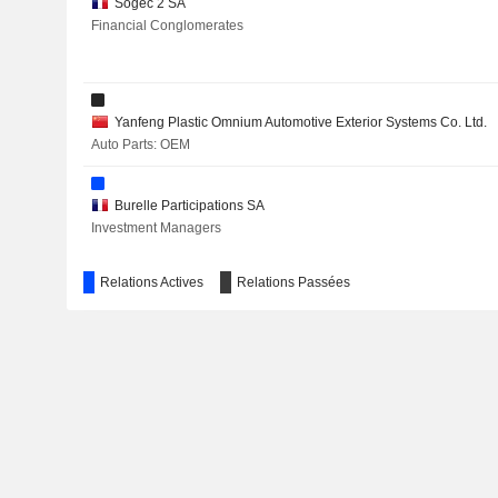
Sogec 2 SA
Financial Conglomerates
ICADE
GLOBAL DOMINION ACCESS, S.A.
ARTEA
Yanfeng Plastic Omnium Automotive Exterior Systems Co. Ltd.
Auto Parts: OEM
LHYFE
AEYE, INC.
Burelle Participations SA
Investment Managers
Relations Actives
Relations Passées
Plastic Omnium Auto Inergy (USA) LLC
Auto Parts: OEM
Plastic Omnium GmbH
Motor Vehicles
Sofiparc