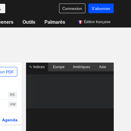
Connexion
S'abonner
eeners
Outils
Palmarès
Édition française
Indices
Europe
Amériques
Asie
ort PDF
RE
AW
Agenda
Secteur
Dérivés
Fonds et ETFs