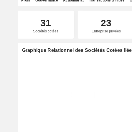
Profil
Gouvernance
Actionnariat
Transactions d'initiés
G
31
23
Sociétés cotées
Entreprise privées
Graphique Relationnel des Sociétés Cotées lié