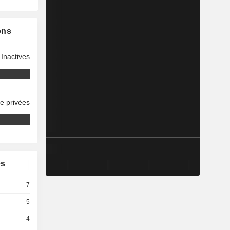
ons
Inactives
se privées
es
7
5
4