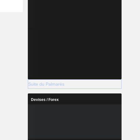
ogiciels,
Suite du Palmarès
Devises / Forex