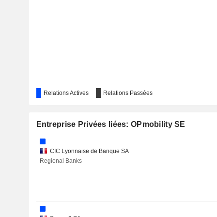
VALLOUREC
KENDRION N.V.
COMPAGNIE LEBON
Relations Actives
Relations Passées
PLASTIVALOIRE
BEIJER REF AB
Entreprise Privées liées: OPmobility SE
GRÄNGES AB
CIC Lyonnaise de Banque SA
BIOMÉRIEUX
Regional Banks
ELIOR GROUP
ZHEJIANG SUPOR CO., LTD.
ENGIE