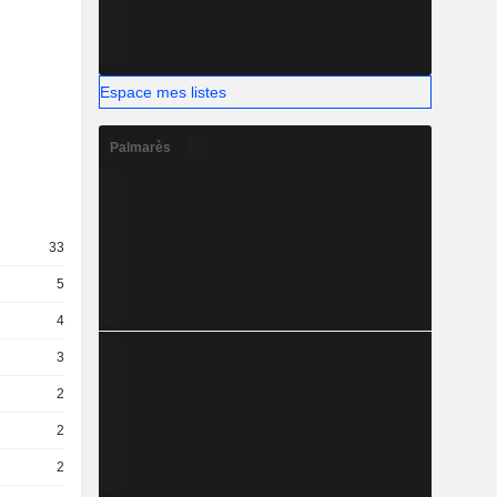
Espace mes listes
Palmarès
33
5
4
3
2
2
2