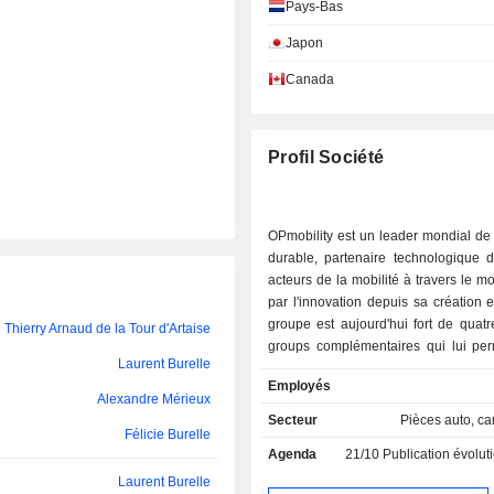
Pays-Bas
Éliane Lemarié
Japon
Félicie Burelle
Canada
Nathalie Delbreuve
Erwin Doll
Profil Société
Olivier Buquen
Laurence Danon-Arnaud
OPmobility est un leader mondial de 
durable, partenaire technologique d
Nathalie Delbreuve
acteurs de la mobilité à travers le m
par l'innovation depuis sa création 
Martina Buchhauser
groupe est aujourd'hui fort de quat
Thierry Arnaud de la Tour d'Artaise
groups complémentaires qui lui per
Alexandre Mérieux
Laurent Burelle
proposer à ses clients une larg
Employés
solutions : des systèmes exté
Dominique Pélabon
Alexandre Mérieux
d'éclairages, des modules compl
Secteur
Pièces auto, c
Félicie Burelle
systèmes de stockage d'énergie ain
Thierry Arnaud de la Tour d'Artaise
Agenda
21/10
Publication évolution de l'acti
solutions d'électrification batterie e
OPmobility propose également un
Laurent Burelle
Jean-Sébastien Blanc