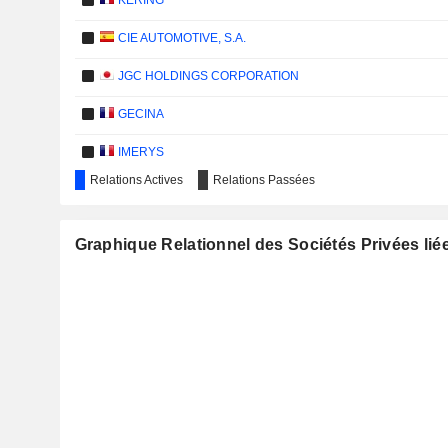
KERING
CIE AUTOMOTIVE, S.A.
JGC HOLDINGS CORPORATION
GECINA
IMERYS
Relations Actives
Relations Passées
SEB S.A.
IPSOS
Graphique Relationnel des Sociétés Privées lié
COMPAGNIE CHARGEURS INVEST
ROBERTET
BURELLE SA