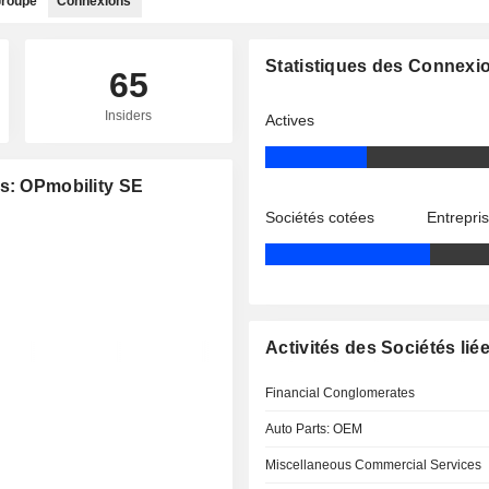
roupe
Connexions
Statistiques des Connexi
65
Insiders
Actives
es: OPmobility SE
Sociétés cotées
Entrepri
Activités des Sociétés lié
Financial Conglomerates
Auto Parts: OEM
Miscellaneous Commercial Services