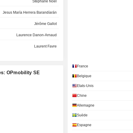
Stéphane Noel
Jesus María Herrera Barandíarán
Jérôme Gallot
Laurence Danon-Arnaud
Laurent Favre
Thierry Arnaud de la Tour d'Artaise
France
Anne-Marie Couderc
es: OPmobility SE
Belgique
Olivier Buquen
Etats-Unis
Lucie Maurel-Aubert
Chine
Laurent Burelle
Allemagne
Paul-Henry Lemarié
Suède
Jean Burelle
Espagne
Pierre Burelle