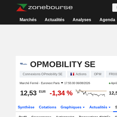
Marchés
Actualités
Analyses
Agenda
OPMOBILITY SE
Connexions OPmobility SE
Actions
OPM
FR00
Marché Fermé -
Euronext Paris
17:55:00 06/08/2026
Aprè
12,53
-1,34 %
EUR
12,
Synthèse
Cotations
Graphiques
Actualités