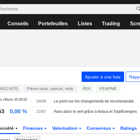
Conseils
Portefeuilles
Listes
Trading
Scr
Ajouter à une liste
Rapp
00124570
Pièces auto, camion, moto
PEA
PEA/PME
s clôture
20:35:52
04/08
Le point sur les changements de recommandations à Paris
53
0,00 %
22/07
Paris dans le vert grâce à Airbus et TotalEnergies
Société
Finances
Valorisation
Consensus
Ratings