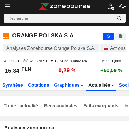
ORANGE POLSKA S.A.
15,34
zł
-0,29 %
ORANGE POLSKA S.A.
Analyses Zonebourse Orange Polska S.A.
Actions
Temps Différé
Warsaw S.E.
12:24:38 10/08/2026
Varia. 1 janv.
PLN
-0,29 %
15,34
+50,59 %
Synthèse
Cotations
Graphiques
Actualités
Soci
Toute l'actualité
Reco analystes
Faits marquants
In
Analyses Zonebourse