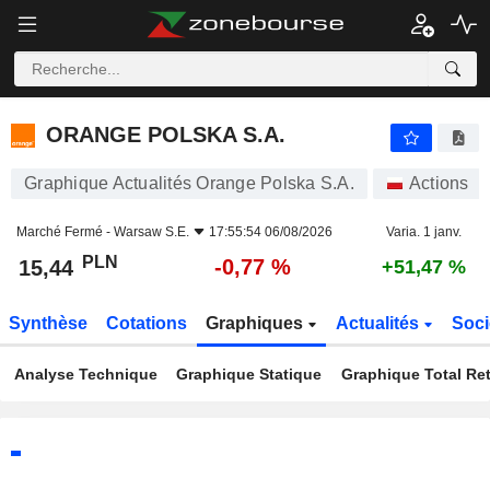
ORANGE POLSKA S.A.
15,44
zł
-0,77 %
ORANGE POLSKA S.A.
Graphique Actualités Orange Polska S.A.
Actions
Marché Fermé -
Warsaw S.E.
17:55:54 06/08/2026
Varia. 1 janv.
PLN
-0,77 %
15,44
+51,47 %
Synthèse
Cotations
Graphiques
Actualités
Soci
Analyse Technique
Graphique Statique
Graphique Total Re