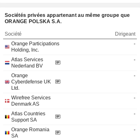
Sociétés privées appartenant au même groupe que
ORANGE POLSKA S.A.
Société
Dirigeant
Orange Participations
-
Holding, Inc.
Atlas Services
-
Nederland BV
Orange
-
Cyberdefense UK
Ltd.
Wirefree Services
-
Denmark AS
Atlas Countries
-
Support SA
Orange Romania
-
SA