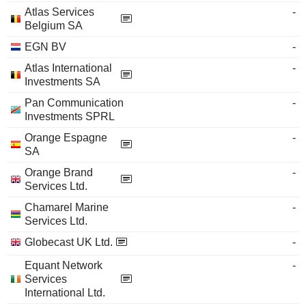
Atlas Services
-
Belgium SA
EGN BV
-
Atlas International
-
Investments SA
Pan Communication
-
Investments SPRL
Orange Espagne
-
SA
Orange Brand
-
Services Ltd.
Chamarel Marine
-
Services Ltd.
Globecast UK Ltd.
-
Equant Network
-
Services
International Ltd.