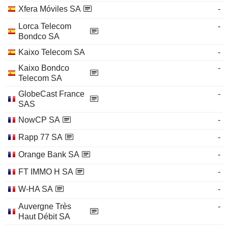
Xfera Móviles SA
-
Lorca Telecom
-
Bondco SA
Kaixo Telecom SA
-
Kaixo Bondco
-
Telecom SA
GlobeCast France
-
SAS
NowCP SA
-
Rapp 77 SA
-
Orange Bank SA
-
FT IMMO H SA
-
W-HA SA
-
Auvergne Très
-
Haut Débit SA