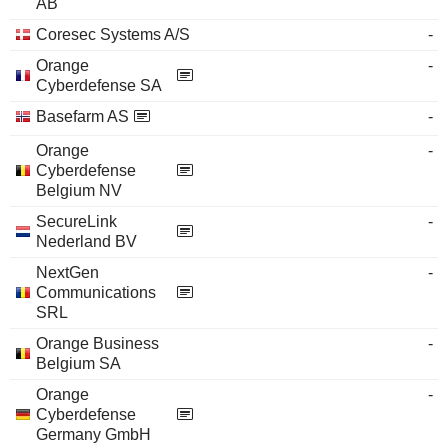
AB
Coresec Systems A/S
-
Orange
-
Cyberdefense SA
Basefarm AS
-
Orange
-
Cyberdefense
Belgium NV
SecureLink
-
Nederland BV
NextGen
-
Communications
SRL
Orange Business
-
Belgium SA
Orange
-
Cyberdefense
Germany GmbH