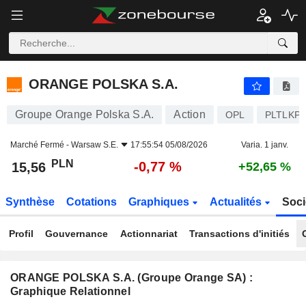
ORANGE POLSKA S.A.
15,56
zł
-0,77 %
ORANGE POLSKA S.A.
Groupe Orange Polska S.A.
Action
OPL
PLTLKPL
Marché Fermé -
Warsaw S.E.
17:55:54 05/08/2026
Varia. 1 janv.
PLN
-0,77 %
15,56
+52,65 %
Synthèse
Cotations
Graphiques
Actualités
Soci
Profil
Gouvernance
Actionnariat
Transactions d'initiés
ORANGE POLSKA S.A. (Groupe Orange SA) :
Graphique Relationnel